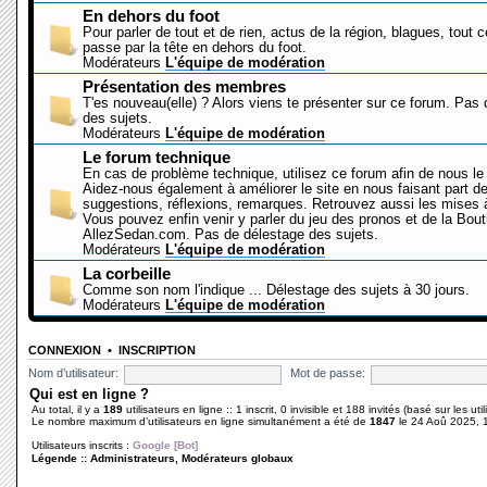
En dehors du foot
Pour parler de tout et de rien, actus de la région, blagues, tout 
passe par la tête en dehors du foot.
Modérateurs
L'équipe de modération
Présentation des membres
T'es nouveau(elle) ? Alors viens te présenter sur ce forum. Pas
des sujets.
Modérateurs
L'équipe de modération
Le forum technique
En cas de problème technique, utilisez ce forum afin de nous le 
Aidez-nous également à améliorer le site en nous faisant part d
suggestions, réflexions, remarques. Retrouvez aussi les mises à
Vous pouvez enfin venir y parler du jeu des pronos et de la Bout
AllezSedan.com. Pas de délestage des sujets.
Modérateurs
L'équipe de modération
La corbeille
Comme son nom l'indique ... Délestage des sujets à 30 jours.
Modérateurs
L'équipe de modération
CONNEXION
•
INSCRIPTION
Nom d’utilisateur:
Mot de passe:
Qui est en ligne ?
Au total, il y a
189
utilisateurs en ligne :: 1 inscrit, 0 invisible et 188 invités (basé sur les ut
Le nombre maximum d’utilisateurs en ligne simultanément a été de
1847
le 24 Aoû 2025, 
Utilisateurs inscrits :
Google [Bot]
Légende ::
Administrateurs
,
Modérateurs globaux