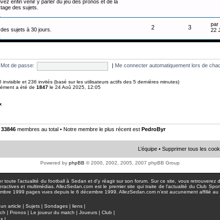
vez enfin venir y parler du jeu des pronos et de la
tage des sujets.
n
par
2
3
des sujets à 30 jours.
22 
n
Mot de passe:
|
Me connecter automatiquement lors de chaq
 0 invisible et 236 invités (basé sur les utilisateurs actifs des 5 dernières minutes)
anément a été de
1847
le 24 Aoû 2025, 12:05
x
•
33846
membres au total • Notre membre le plus récent est
PedroByr
L’équipe
•
Supprimer tous les cook
Powered by
phpBB
© 2000, 2002, 2005, 2007 phpBB Group
toute l'actualité du football à Sedan et d'y réagir sur son forum. Sur ce site, vous retrouverez de
actives et multimédias. AllezSedan.com est le premier site qui traite de l'actualité du Club Spo
pages vues depuis le 6 décembre 1999. AllezSedan.com n'est aucunement affilié au c
un article
|
Sujets
|
Sondages
|
liens
|
tch
|
Pronos
|
Le joueur du match
|
Joueurs
|
Club
|
ux
|