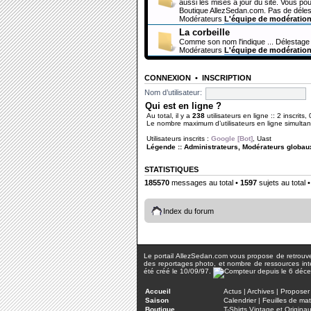
aussi les mises à jour du site. Vous pou
Boutique AllezSedan.com. Pas de déles
Modérateurs
L'équipe de modératio
La corbeille
Comme son nom l'indique ... Délestage 
Modérateurs
L'équipe de modératio
CONNEXION
•
INSCRIPTION
Nom d’utilisateur:
Qui est en ligne ?
Au total, il y a
238
utilisateurs en ligne :: 2 inscrits,
Le nombre maximum d’utilisateurs en ligne simult
Utilisateurs inscrits :
Google [Bot]
,
Uast
Légende ::
Administrateurs
,
Modérateurs globau
STATISTIQUES
185570
messages au total •
1597
sujets au total 
Index du forum
Le portail AllezSedan.com vous propose de retrouver 
des reportages photo, et nombre de ressources inter
été créé le 10/09/97.
Accueil
Actus
|
Archives
|
Proposer 
Saison
Calendrier
|
Feuilles de ma
Boutique
T-Shirts Vintage et Origina