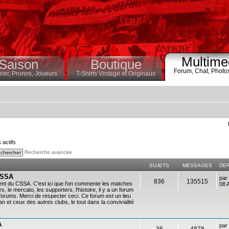
Multime
Saison
Boutique
Forum,
Chat,
Photo
ier,
Pronos,
Joueurs
T-Shirts Vintage et Originaux
s actifs
Recherche avancée
SUJETS
MESSAGES
DE
 CSSA
par
836
135515
ent du CSSA. C'est ici que l'on commente les matches
08 
s, le mercato, les supporters, l'histoire, il y a un forum
es forums. Merci de respecter ceci. Ce forum est un lieu
 et ceux des autres clubs, le tout dans la convivialité
n
A
par
36
4878