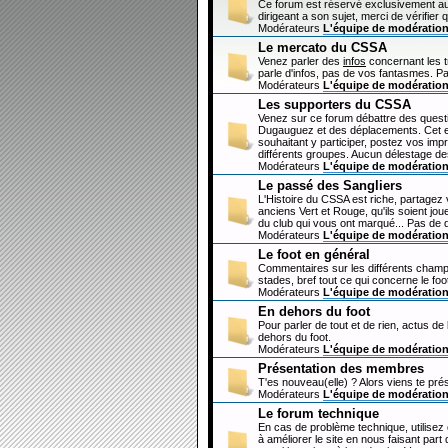
Ce forum est réservé exclusivement au
dirigeant a son sujet, merci de vérifier 
Modérateurs
L'équipe de modératio
Le mercato du CSSA
Venez parler des
infos
concernant les 
parle d'infos, pas de vos fantasmes. Pa
Modérateurs
L'équipe de modératio
Les supporters du CSSA
Venez sur ce forum débattre des questi
Dugauguez et des déplacements. Cet esp
souhaitant y participer, postez vos imp
différents groupes. Aucun délestage de
Modérateurs
L'équipe de modératio
Le passé des Sangliers
L'Histoire du CSSA est riche, partagez
anciens Vert et Rouge, qu'ils soient jou
du club qui vous ont marqué... Pas de 
Modérateurs
L'équipe de modératio
Le foot en général
Commentaires sur les différents champi
stades, bref tout ce qui concerne le fo
Modérateurs
L'équipe de modératio
En dehors du foot
Pour parler de tout et de rien, actus de
dehors du foot.
Modérateurs
L'équipe de modératio
Présentation des membres
T'es nouveau(elle) ? Alors viens te pré
Modérateurs
L'équipe de modératio
Le forum technique
En cas de problème technique, utilisez
à améliorer le site en nous faisant par