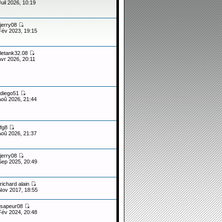
Juil 2026, 10:19
jerry08
Fév 2023, 19:15
letank32.08
Avr 2026, 20:11
diego51
Aoû 2026, 21:44
fg8
Aoû 2026, 21:37
jerry08
Sep 2025, 20:49
richard alain
Nov 2017, 18:55
sapeur08
Fév 2024, 20:48