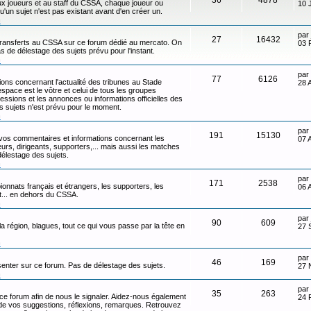
x joueurs et au staff du CSSA, chaque joueur ou
10 
qu'un sujet n'est pas existant avant d'en créer un.
n
par
27
16432
transferts au CSSA sur ce forum dédié au mercato. On
03 
s de délestage des sujets prévu pour l'instant.
n
par
77
6126
ons concernant l'actualité des tribunes au Stade
28 
ace est le vôtre et celui de tous les groupes
ressions et les annonces ou informations officielles des
s sujets n'est prévu pour le moment.
n
par
191
15130
 vos commentaires et informations concernant les
07 
eurs, dirigeants, supporters,... mais aussi les matches
délestage des sujets.
n
par
171
2538
onnats français et étrangers, les supporters, les
06 
ot... en dehors du CSSA.
n
par
90
609
 la région, blagues, tout ce qui vous passe par la tête en
27 
n
par
46
169
senter sur ce forum. Pas de délestage des sujets.
27 
n
par
35
263
 ce forum afin de nous le signaler. Aidez-nous également
24 
t de vos suggestions, réflexions, remarques. Retrouvez