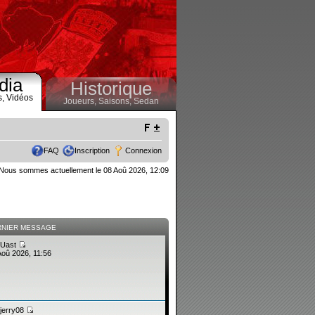
dia
Historique
s,
Vidéos
Joueurs,
Saisons,
Sedan
FAQ
Inscription
Connexion
Nous sommes actuellement le 08 Aoû 2026, 12:09
RNIER MESSAGE
Uast
Aoû 2026, 11:56
jerry08