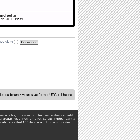
michaël
Jan 2011, 19:39
ue visite
ies du forum
• Heures au format UTC + 1 heure
s articles, un forum, un chat, les feuilles de match,
rtif Sedan Ardennes, en effet, ce site indépendant a
lub de football CSSA ou à un club de supporter.