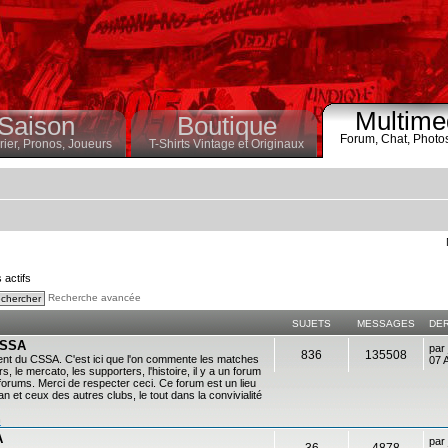
Multime
Saison
Boutique
Forum,
Chat,
Photo
ier,
Pronos,
Joueurs
T-Shirts Vintage et Originaux
s actifs
Recherche avancée
SUJETS
MESSAGES
DE
 CSSA
par
836
135508
ent du CSSA. C'est ici que l'on commente les matches
07 
s, le mercato, les supporters, l'histoire, il y a un forum
es forums. Merci de respecter ceci. Ce forum est un lieu
 et ceux des autres clubs, le tout dans la convivialité
n
A
par
36
4878