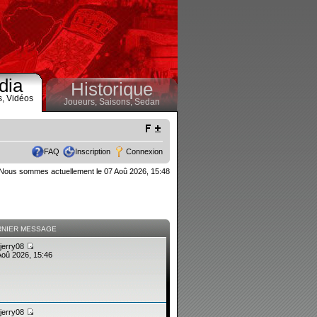
dia
Historique
s,
Vidéos
Joueurs,
Saisons,
Sedan
FAQ
Inscription
Connexion
Nous sommes actuellement le 07 Aoû 2026, 15:48
RNIER MESSAGE
jerry08
Aoû 2026, 15:46
jerry08