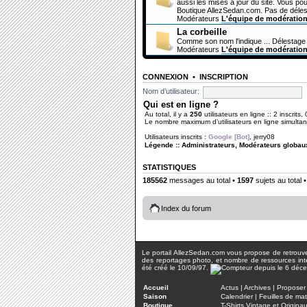
aussi les mises à jour du site. Vous pou
Boutique AllezSedan.com. Pas de déles
Modérateurs
L'équipe de modératio
La corbeille
Comme son nom l'indique ... Délestage 
Modérateurs
L'équipe de modératio
CONNEXION
•
INSCRIPTION
Nom d’utilisateur:
Qui est en ligne ?
Au total, il y a
250
utilisateurs en ligne :: 2 inscrits,
Le nombre maximum d’utilisateurs en ligne simult
Utilisateurs inscrits :
Google [Bot]
,
jerry08
Légende ::
Administrateurs
,
Modérateurs globau
STATISTIQUES
185562
messages au total •
1597
sujets au total 
Index du forum
Le portail AllezSedan.com vous propose de retrouver 
des reportages photo, et nombre de ressources inter
été créé le 10/09/97.
Accueil
Actus
|
Archives
|
Proposer 
Saison
Calendrier
|
Feuilles de ma
Boutique
T-Shirts Vintage et Origina