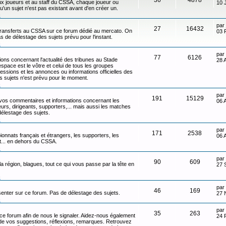
x joueurs et au staff du CSSA, chaque joueur ou
10 
qu'un sujet n'est pas existant avant d'en créer un.
n
par
27
16432
transferts au CSSA sur ce forum dédié au mercato. On
03 
s de délestage des sujets prévu pour l'instant.
n
par
77
6126
ons concernant l'actualité des tribunes au Stade
28 
ace est le vôtre et celui de tous les groupes
ressions et les annonces ou informations officielles des
s sujets n'est prévu pour le moment.
n
par
191
15129
 vos commentaires et informations concernant les
06 
eurs, dirigeants, supporters,... mais aussi les matches
délestage des sujets.
n
par
171
2538
onnats français et étrangers, les supporters, les
06 
ot... en dehors du CSSA.
n
par
90
609
 la région, blagues, tout ce qui vous passe par la tête en
27 
n
par
46
169
senter sur ce forum. Pas de délestage des sujets.
27 
n
par
35
263
 ce forum afin de nous le signaler. Aidez-nous également
24 
t de vos suggestions, réflexions, remarques. Retrouvez