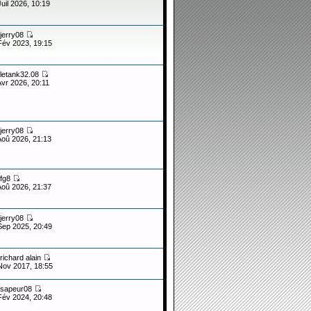
Juil 2026, 10:19
jerry08
Fév 2023, 19:15
letank32.08
Avr 2026, 20:11
jerry08
Aoû 2026, 21:13
fg8
Aoû 2026, 21:37
jerry08
Sep 2025, 20:49
richard alain
Nov 2017, 18:55
sapeur08
Fév 2024, 20:48