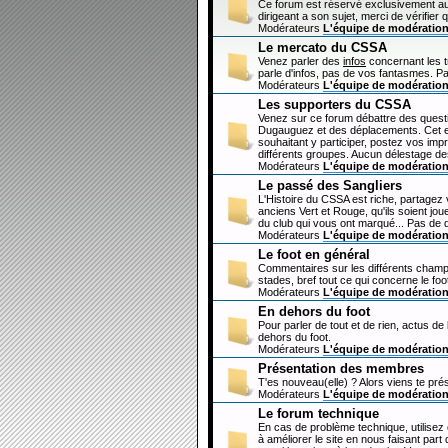
Ce forum est réservé exclusivement au
dirigeant a son sujet, merci de vérifier 
Modérateurs
L'équipe de modératio
Le mercato du CSSA
Venez parler des
infos
concernant les 
parle d'infos, pas de vos fantasmes. Pa
Modérateurs
L'équipe de modératio
Les supporters du CSSA
Venez sur ce forum débattre des questi
Dugauguez et des déplacements. Cet esp
souhaitant y participer, postez vos imp
différents groupes. Aucun délestage de
Modérateurs
L'équipe de modératio
Le passé des Sangliers
L'Histoire du CSSA est riche, partagez
anciens Vert et Rouge, qu'ils soient jou
du club qui vous ont marqué... Pas de 
Modérateurs
L'équipe de modératio
Le foot en général
Commentaires sur les différents champi
stades, bref tout ce qui concerne le fo
Modérateurs
L'équipe de modératio
En dehors du foot
Pour parler de tout et de rien, actus de
dehors du foot.
Modérateurs
L'équipe de modératio
Présentation des membres
T'es nouveau(elle) ? Alors viens te pré
Modérateurs
L'équipe de modératio
Le forum technique
En cas de problème technique, utilisez
à améliorer le site en nous faisant par