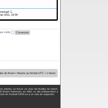
michaël
Jan 2011, 19:39
ue visite
ies du forum
• Heures au format UTC + 1 heure
s articles, un forum, un chat, les feuilles de match,
rtif Sedan Ardennes, en effet, ce site indépendant a
lub de football CSSA ou à un club de supporter.