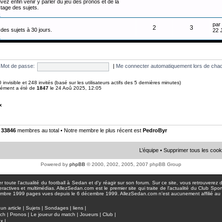
vez enfin venir y parler du jeu des pronos et de la
tage des sujets.
n
par
2
3
des sujets à 30 jours.
22 
n
Mot de passe:
|
Me connecter automatiquement lors de chaq
 0 invisible et 248 invités (basé sur les utilisateurs actifs des 5 dernières minutes)
anément a été de
1847
le 24 Aoû 2025, 12:05
x
•
33846
membres au total • Notre membre le plus récent est
PedroByr
L’équipe
•
Supprimer tous les cook
Powered by
phpBB
© 2000, 2002, 2005, 2007 phpBB Group
toute l'actualité du football à Sedan et d'y réagir sur son forum. Sur ce site, vous retrouverez de
actives et multimédias. AllezSedan.com est le premier site qui traite de l'actualité du Club Spo
pages vues depuis le 6 décembre 1999. AllezSedan.com n'est aucunement affilié au c
un article
|
Sujets
|
Sondages
|
liens
|
tch
|
Pronos
|
Le joueur du match
|
Joueurs
|
Club
|
ux
|