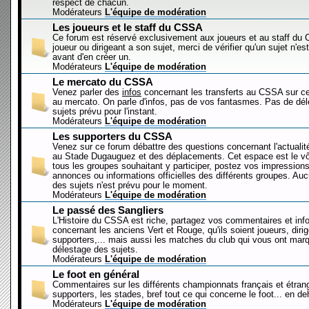
respect de chacun.
Modérateurs
L'équipe de modération
Les joueurs et le staff du CSSA
Ce forum est réservé exclusivement aux joueurs et au staff d
joueur ou dirigeant a son sujet, merci de vérifier qu'un sujet n'es
avant d'en créer un.
Modérateurs
L'équipe de modération
Le mercato du CSSA
Venez parler des
infos
concernant les transferts au CSSA sur c
au mercato. On parle d'infos, pas de vos fantasmes. Pas de dé
sujets prévu pour l'instant.
Modérateurs
L'équipe de modération
Les supporters du CSSA
Venez sur ce forum débattre des questions concernant l'actualit
au Stade Dugauguez et des déplacements. Cet espace est le vôt
tous les groupes souhaitant y participer, postez vos impressions
annonces ou informations officielles des différents groupes. Au
des sujets n'est prévu pour le moment.
Modérateurs
L'équipe de modération
Le passé des Sangliers
L'Histoire du CSSA est riche, partagez vos commentaires et inf
concernant les anciens Vert et Rouge, qu'ils soient joueurs, diri
supporters,... mais aussi les matches du club qui vous ont mar
délestage des sujets.
Modérateurs
L'équipe de modération
Le foot en général
Commentaires sur les différents championnats français et étrang
supporters, les stades, bref tout ce qui concerne le foot... en 
Modérateurs
L'équipe de modération