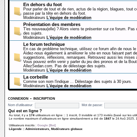
En dehors du foot
Pour parler de tout et de rien, actus de la région, blagues, tout 
passe par la tête en dehors du foot.
Modérateurs
L'équipe de modération
Présentation des membres
T'es nouveau(elle) ? Alors viens te présenter sur ce forum. Pas
des sujets.
Modérateurs
L'équipe de modération
Le forum technique
En cas de problème technique, utilisez ce forum afin de nous le 
Aidez-nous également à améliorer le site en nous faisant part d
suggestions, réflexions, remarques. Retrouvez aussi les mises à
Vous pouvez enfin venir y parler du jeu des pronos et de la Bout
AllezSedan.com. Pas de délestage des sujets.
Modérateurs
L'équipe de modération
La corbeille
Comme son nom l'indique ... Délestage des sujets à 30 jours.
Modérateurs
L'équipe de modération
CONNEXION
•
INSCRIPTION
Nom d’utilisateur:
Mot de passe:
Qui est en ligne ?
Au total, il y a
174
utilisateurs en ligne :: 1 inscrit, 0 invisible et 173 invités (basé sur les ut
Le nombre maximum d’utilisateurs en ligne simultanément a été de
1847
le 24 Aoû 2025, 
Utilisateurs inscrits :
Google [Bot]
Légende ::
Administrateurs
,
Modérateurs globaux