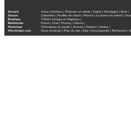
Accueil
Actus
|
Archives
|
Proposer un article
|
Sujets
|
Sondages
|
liens
|
Saison
Calendrier
|
Feuilles de match
|
Pronos
|
Le joueur du match
|
Jou
Boutique
T-Shirts Vintage et Originaux
|
Multimedia
Forum
|
Chat
|
Photos
|
Videos
|
Historique
Chroniques du passé
|
Joueurs
|
Saisons
|
Sedan
|
AllezSedan.com
Nous contacter
|
Plan du site
|
Aide
|
Encyclopedie
|
Recherche
|
M