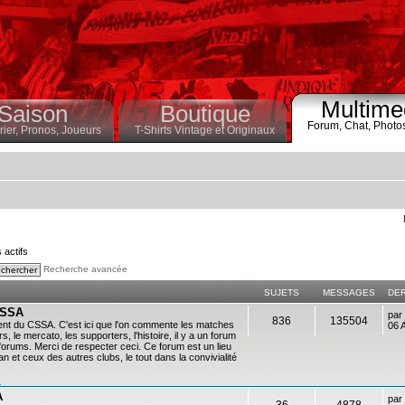
Multime
Saison
Boutique
Forum,
Chat,
Photo
ier,
Pronos,
Joueurs
T-Shirts Vintage et Originaux
s actifs
Recherche avancée
SUJETS
MESSAGES
DE
 CSSA
par
836
135504
ent du CSSA. C'est ici que l'on commente les matches
06 
s, le mercato, les supporters, l'histoire, il y a un forum
es forums. Merci de respecter ceci. Ce forum est un lieu
 et ceux des autres clubs, le tout dans la convivialité
n
A
par
36
4878