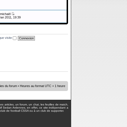
michaël
Jan 2011, 19:39
ue visite
ies du forum
• Heures au format UTC + 1 heure
s articles, un forum, un chat, les feuilles de match,
rtif Sedan Ardennes, en effet, ce site indépendant a
lub de football CSSA ou à un club de supporter.