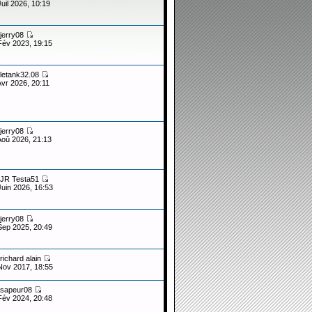
Juil 2026, 10:19
jerry08
Fév 2023, 19:15
letank32.08
Avr 2026, 20:11
jerry08
Aoû 2026, 21:13
JR Testa51
Juin 2026, 16:53
jerry08
Sep 2025, 20:49
richard alain
Nov 2017, 18:55
sapeur08
Fév 2024, 20:48