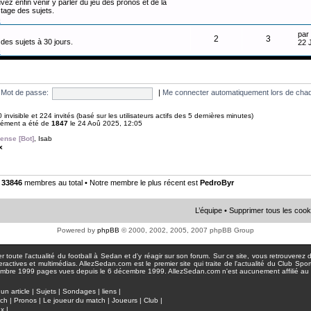
vez enfin venir y parler du jeu des pronos et de la
tage des sujets.
n
par
2
3
des sujets à 30 jours.
22 
n
Mot de passe:
|
Me connecter automatiquement lors de chaq
 0 invisible et 224 invités (basé sur les utilisateurs actifs des 5 dernières minutes)
anément a été de
1847
le 24 Aoû 2025, 12:05
ense [Bot]
,
Isab
x
•
33846
membres au total • Notre membre le plus récent est
PedroByr
L’équipe
•
Supprimer tous les cook
Powered by
phpBB
© 2000, 2002, 2005, 2007 phpBB Group
toute l'actualité du football à Sedan et d'y réagir sur son forum. Sur ce site, vous retrouverez de
actives et multimédias. AllezSedan.com est le premier site qui traite de l'actualité du Club Spo
pages vues depuis le 6 décembre 1999. AllezSedan.com n'est aucunement affilié au c
un article
|
Sujets
|
Sondages
|
liens
|
tch
|
Pronos
|
Le joueur du match
|
Joueurs
|
Club
|
ux
|