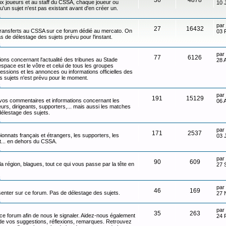
x joueurs et au staff du CSSA, chaque joueur ou
10 
qu'un sujet n'est pas existant avant d'en créer un.
n
par
27
16432
transferts au CSSA sur ce forum dédié au mercato. On
03 
s de délestage des sujets prévu pour l'instant.
n
par
77
6126
ons concernant l'actualité des tribunes au Stade
28 
ace est le vôtre et celui de tous les groupes
ressions et les annonces ou informations officielles des
s sujets n'est prévu pour le moment.
n
par
191
15129
 vos commentaires et informations concernant les
06 
eurs, dirigeants, supporters,... mais aussi les matches
délestage des sujets.
n
par
171
2537
onnats français et étrangers, les supporters, les
03 
ot... en dehors du CSSA.
n
par
90
609
 la région, blagues, tout ce qui vous passe par la tête en
27 
n
par
46
169
senter sur ce forum. Pas de délestage des sujets.
27 
n
par
35
263
 ce forum afin de nous le signaler. Aidez-nous également
24 
t de vos suggestions, réflexions, remarques. Retrouvez