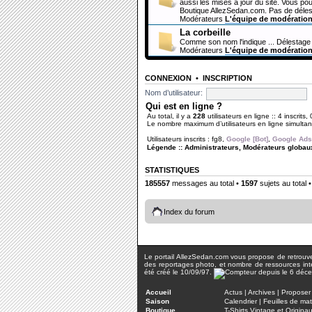
aussi les mises à jour du site. Vous pou
Boutique AllezSedan.com. Pas de déles
Modérateurs
L'équipe de modératio
La corbeille
Comme son nom l'indique ... Délestage 
Modérateurs
L'équipe de modératio
CONNEXION
•
INSCRIPTION
Nom d’utilisateur:
Qui est en ligne ?
Au total, il y a
228
utilisateurs en ligne :: 4 inscrits,
Le nombre maximum d’utilisateurs en ligne simult
Utilisateurs inscrits :
fg8
,
Google [Bot]
,
Google Ads
Légende ::
Administrateurs
,
Modérateurs globau
STATISTIQUES
185557
messages au total •
1597
sujets au total 
Index du forum
Le portail AllezSedan.com vous propose de retrouver 
des reportages photo, et nombre de ressources inter
été créé le 10/09/97.
Accueil
Actus
|
Archives
|
Proposer 
Saison
Calendrier
|
Feuilles de ma
Boutique
T-Shirts Vintage et Origina