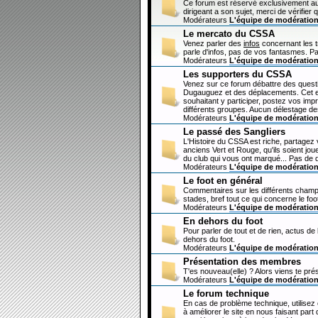
Ce forum est réservé exclusivement au
dirigeant a son sujet, merci de vérifier 
Modérateurs
L'équipe de modératio
Le mercato du CSSA
Venez parler des
infos
concernant les 
parle d'infos, pas de vos fantasmes. Pa
Modérateurs
L'équipe de modératio
Les supporters du CSSA
Venez sur ce forum débattre des questi
Dugauguez et des déplacements. Cet esp
souhaitant y participer, postez vos imp
différents groupes. Aucun délestage de
Modérateurs
L'équipe de modératio
Le passé des Sangliers
L'Histoire du CSSA est riche, partagez
anciens Vert et Rouge, qu'ils soient jou
du club qui vous ont marqué... Pas de 
Modérateurs
L'équipe de modératio
Le foot en général
Commentaires sur les différents champi
stades, bref tout ce qui concerne le fo
Modérateurs
L'équipe de modératio
En dehors du foot
Pour parler de tout et de rien, actus de
dehors du foot.
Modérateurs
L'équipe de modératio
Présentation des membres
T'es nouveau(elle) ? Alors viens te pré
Modérateurs
L'équipe de modératio
Le forum technique
En cas de problème technique, utilisez
à améliorer le site en nous faisant par