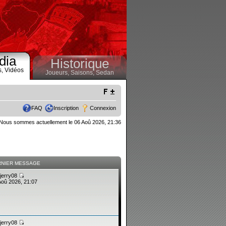
dia
Historique
s,
Vidéos
Joueurs,
Saisons,
Sedan
FAQ
Inscription
Connexion
Nous sommes actuellement le 06 Aoû 2026, 21:36
RNIER MESSAGE
jerry08
Aoû 2026, 21:07
jerry08