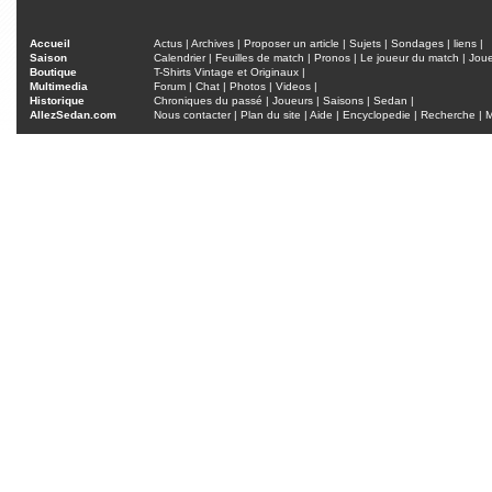
Accueil
Actus
|
Archives
|
Proposer un article
|
Sujets
|
Sondages
|
liens
|
Saison
Calendrier
|
Feuilles de match
|
Pronos
|
Le joueur du match
|
Jou
Boutique
T-Shirts Vintage et Originaux
|
Multimedia
Forum
|
Chat
|
Photos
|
Videos
|
Historique
Chroniques du passé
|
Joueurs
|
Saisons
|
Sedan
|
AllezSedan.com
Nous contacter
|
Plan du site
|
Aide
|
Encyclopedie
|
Recherche
|
M