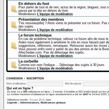
En dehors du foot
Pour parler de tout et de rien, actus de la région, blagues, tout 
passe par la tête en dehors du foot.
Modérateurs
L'équipe de modération
Présentation des membres
T'es nouveau(elle) ? Alors viens te présenter sur ce forum. Pas
des sujets.
Modérateurs
L'équipe de modération
Le forum technique
En cas de problème technique, utilisez ce forum afin de nous le 
Aidez-nous également à améliorer le site en nous faisant part d
suggestions, réflexions, remarques. Retrouvez aussi les mises à
Vous pouvez enfin venir y parler du jeu des pronos et de la Bout
AllezSedan.com. Pas de délestage des sujets.
Modérateurs
L'équipe de modération
La corbeille
Comme son nom l'indique ... Délestage des sujets à 30 jours.
Modérateurs
L'équipe de modération
CONNEXION
•
INSCRIPTION
Nom d’utilisateur:
Mot de passe:
Qui est en ligne ?
Au total, il y a
303
utilisateurs en ligne :: 2 inscrits, 0 invisible et 301 invités (basé sur les 
Le nombre maximum d’utilisateurs en ligne simultanément a été de
1847
le 24 Aoû 2025, 
Utilisateurs inscrits :
Google [Bot]
,
Uast
Légende ::
Administrateurs
,
Modérateurs globaux