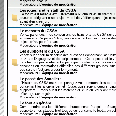
respect de chacun.
Modérateurs
L'équipe de modération
Les joueurs et le staff du CSSA
Ce forum est réservé exclusivement aux joueurs et au staff d
joueur ou dirigeant a son sujet, merci de vérifier qu'un sujet n'es
avant d'en créer un.
Modérateurs
L'équipe de modération
Le mercato du CSSA
Venez parler des
infos
concernant les transferts au CSSA sur c
au mercato. On parle d'infos, pas de vos fantasmes. Pas de dé
sujets prévu pour l'instant.
Modérateurs
L'équipe de modération
Les supporters du CSSA
Venez sur ce forum débattre des questions concernant l'actualit
au Stade Dugauguez et des déplacements. Cet espace est le vôt
tous les groupes souhaitant y participer, postez vos impressions
annonces ou informations officielles des différents groupes. Au
des sujets n'est prévu pour le moment.
Modérateurs
L'équipe de modération
Le passé des Sangliers
L'Histoire du CSSA est riche, partagez vos commentaires et inf
concernant les anciens Vert et Rouge, qu'ils soient joueurs, diri
supporters,... mais aussi les matches du club qui vous ont mar
délestage des sujets.
Modérateurs
L'équipe de modération
Le foot en général
Commentaires sur les différents championnats français et étrang
supporters, les stades, bref tout ce qui concerne le foot... en 
Modérateurs
L'équipe de modération