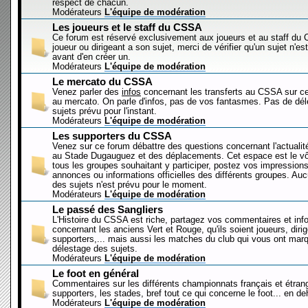
respect de chacun.
Modérateurs
L'équipe de modération
Les joueurs et le staff du CSSA
Ce forum est réservé exclusivement aux joueurs et au staff d
joueur ou dirigeant a son sujet, merci de vérifier qu'un sujet n'es
avant d'en créer un.
Modérateurs
L'équipe de modération
Le mercato du CSSA
Venez parler des
infos
concernant les transferts au CSSA sur c
au mercato. On parle d'infos, pas de vos fantasmes. Pas de dé
sujets prévu pour l'instant.
Modérateurs
L'équipe de modération
Les supporters du CSSA
Venez sur ce forum débattre des questions concernant l'actualit
au Stade Dugauguez et des déplacements. Cet espace est le vôt
tous les groupes souhaitant y participer, postez vos impressions
annonces ou informations officielles des différents groupes. Au
des sujets n'est prévu pour le moment.
Modérateurs
L'équipe de modération
Le passé des Sangliers
L'Histoire du CSSA est riche, partagez vos commentaires et inf
concernant les anciens Vert et Rouge, qu'ils soient joueurs, diri
supporters,... mais aussi les matches du club qui vous ont mar
délestage des sujets.
Modérateurs
L'équipe de modération
Le foot en général
Commentaires sur les différents championnats français et étrang
supporters, les stades, bref tout ce qui concerne le foot... en 
Modérateurs
L'équipe de modération