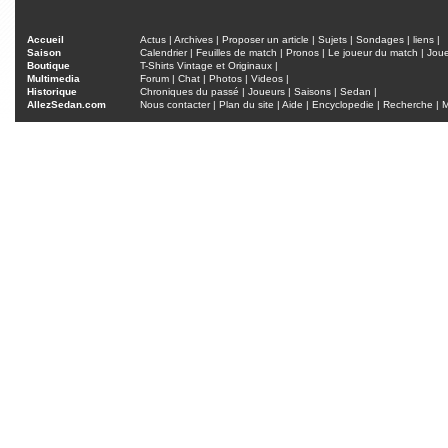
Accueil
Actus
|
Archives
|
Proposer un article
|
Sujets
|
Sondages
|
liens
|
Saison
Calendrier
|
Feuilles de match
|
Pronos
|
Le joueur du match
|
Jou
Boutique
T-Shirts Vintage et Originaux
|
Multimedia
Forum
|
Chat
|
Photos
|
Videos
|
Historique
Chroniques du passé
|
Joueurs
|
Saisons
|
Sedan
|
AllezSedan.com
Nous contacter
|
Plan du site
|
Aide
|
Encyclopedie
|
Recherche
|
M