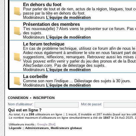
En dehors du foot
Pour parler de tout et de rien, actus de la région, blagues, tout 
passe par la tête en dehors du foot.
Modérateurs
L'équipe de modération
Présentation des membres
T'es nouveau(elle) ? Alors viens te présenter sur ce forum. Pas
des sujets.
Modérateurs
L'équipe de modération
Le forum technique
En cas de problème technique, utilisez ce forum afin de nous le 
Aidez-nous également à améliorer le site en nous faisant part d
suggestions, réflexions, remarques. Retrouvez aussi les mises à
Vous pouvez enfin venir y parler du jeu des pronos et de la Bout
AllezSedan.com. Pas de délestage des sujets.
Modérateurs
L'équipe de modération
La corbeille
Comme son nom l'indique ... Délestage des sujets à 30 jours.
Modérateurs
L'équipe de modération
CONNEXION
•
INSCRIPTION
Nom d’utilisateur:
Mot de passe:
Qui est en ligne ?
Au total, il y a
288
utilisateurs en ligne :: 1 inscrit, 0 invisible et 287 invités (basé sur les ut
Le nombre maximum d’utilisateurs en ligne simultanément a été de
1847
le 24 Aoû 2025, 
Utilisateurs inscrits :
Google [Bot]
Légende ::
Administrateurs
,
Modérateurs globaux