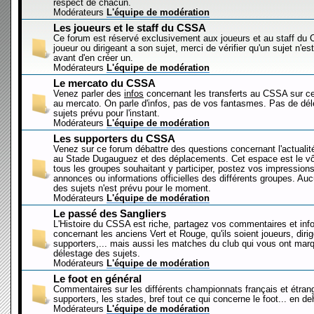
respect de chacun.
Modérateurs
L'équipe de modération
Les joueurs et le staff du CSSA
Ce forum est réservé exclusivement aux joueurs et au staff d
joueur ou dirigeant a son sujet, merci de vérifier qu'un sujet n'es
avant d'en créer un.
Modérateurs
L'équipe de modération
Le mercato du CSSA
Venez parler des
infos
concernant les transferts au CSSA sur c
au mercato. On parle d'infos, pas de vos fantasmes. Pas de dé
sujets prévu pour l'instant.
Modérateurs
L'équipe de modération
Les supporters du CSSA
Venez sur ce forum débattre des questions concernant l'actualit
au Stade Dugauguez et des déplacements. Cet espace est le vôt
tous les groupes souhaitant y participer, postez vos impressions
annonces ou informations officielles des différents groupes. Au
des sujets n'est prévu pour le moment.
Modérateurs
L'équipe de modération
Le passé des Sangliers
L'Histoire du CSSA est riche, partagez vos commentaires et inf
concernant les anciens Vert et Rouge, qu'ils soient joueurs, diri
supporters,... mais aussi les matches du club qui vous ont mar
délestage des sujets.
Modérateurs
L'équipe de modération
Le foot en général
Commentaires sur les différents championnats français et étrang
supporters, les stades, bref tout ce qui concerne le foot... en 
Modérateurs
L'équipe de modération