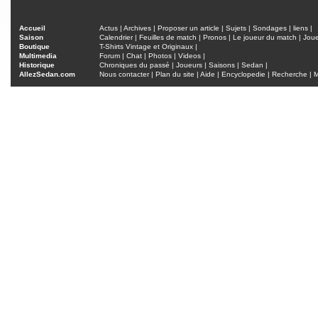
Accueil
Actus
|
Archives
|
Proposer un article
|
Sujets
|
Sondages
|
liens
|
Saison
Calendrier
|
Feuilles de match
|
Pronos
|
Le joueur du match
|
Jou
Boutique
T-Shirts Vintage et Originaux
|
Multimedia
Forum
|
Chat
|
Photos
|
Videos
|
Historique
Chroniques du passé
|
Joueurs
|
Saisons
|
Sedan
|
AllezSedan.com
Nous contacter
|
Plan du site
|
Aide
|
Encyclopedie
|
Recherche
|
M