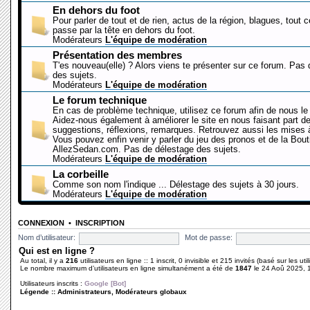
En dehors du foot
Pour parler de tout et de rien, actus de la région, blagues, tout 
passe par la tête en dehors du foot.
Modérateurs
L'équipe de modération
Présentation des membres
T'es nouveau(elle) ? Alors viens te présenter sur ce forum. Pas
des sujets.
Modérateurs
L'équipe de modération
Le forum technique
En cas de problème technique, utilisez ce forum afin de nous le 
Aidez-nous également à améliorer le site en nous faisant part d
suggestions, réflexions, remarques. Retrouvez aussi les mises à
Vous pouvez enfin venir y parler du jeu des pronos et de la Bout
AllezSedan.com. Pas de délestage des sujets.
Modérateurs
L'équipe de modération
La corbeille
Comme son nom l'indique ... Délestage des sujets à 30 jours.
Modérateurs
L'équipe de modération
CONNEXION
•
INSCRIPTION
Nom d’utilisateur:
Mot de passe:
Qui est en ligne ?
Au total, il y a
216
utilisateurs en ligne :: 1 inscrit, 0 invisible et 215 invités (basé sur les ut
Le nombre maximum d’utilisateurs en ligne simultanément a été de
1847
le 24 Aoû 2025, 
Utilisateurs inscrits :
Google [Bot]
Légende ::
Administrateurs
,
Modérateurs globaux