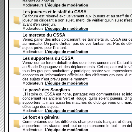
respect de chacun.
Modérateurs
L'équipe de modération
Les joueurs et le staff du CSSA
Ce forum est réservé exclusivement aux joueurs et au staff d
joueur ou dirigeant a son sujet, merci de vérifier qu'un sujet n'es
avant d'en créer un.
Modérateurs
L'équipe de modération
Le mercato du CSSA
Venez parler des
infos
concernant les transferts au CSSA sur c
au mercato. On parle d'infos, pas de vos fantasmes. Pas de dé
sujets prévu pour l'instant.
Modérateurs
L'équipe de modération
Les supporters du CSSA
Venez sur ce forum débattre des questions concernant l'actualit
au Stade Dugauguez et des déplacements. Cet espace est le vôt
tous les groupes souhaitant y participer, postez vos impressions
annonces ou informations officielles des différents groupes. Au
des sujets n'est prévu pour le moment.
Modérateurs
L'équipe de modération
Le passé des Sangliers
L'Histoire du CSSA est riche, partagez vos commentaires et inf
concernant les anciens Vert et Rouge, qu'ils soient joueurs, diri
supporters,... mais aussi les matches du club qui vous ont mar
délestage des sujets.
Modérateurs
L'équipe de modération
Le foot en général
Commentaires sur les différents championnats français et étrang
supporters, les stades, bref tout ce qui concerne le foot... en 
Modérateurs
L'équipe de modération