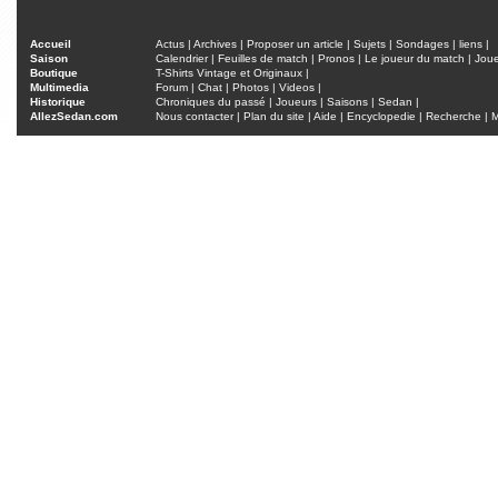
Accueil
Actus
|
Archives
|
Proposer un article
|
Sujets
|
Sondages
|
liens
|
Saison
Calendrier
|
Feuilles de match
|
Pronos
|
Le joueur du match
|
Jou
Boutique
T-Shirts Vintage et Originaux
|
Multimedia
Forum
|
Chat
|
Photos
|
Videos
|
Historique
Chroniques du passé
|
Joueurs
|
Saisons
|
Sedan
|
AllezSedan.com
Nous contacter
|
Plan du site
|
Aide
|
Encyclopedie
|
Recherche
|
M