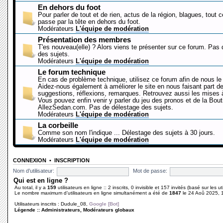
En dehors du foot
Pour parler de tout et de rien, actus de la région, blagues, tout 
passe par la tête en dehors du foot.
Modérateurs
L'équipe de modération
Présentation des membres
T'es nouveau(elle) ? Alors viens te présenter sur ce forum. Pas
des sujets.
Modérateurs
L'équipe de modération
Le forum technique
En cas de problème technique, utilisez ce forum afin de nous le 
Aidez-nous également à améliorer le site en nous faisant part d
suggestions, réflexions, remarques. Retrouvez aussi les mises à
Vous pouvez enfin venir y parler du jeu des pronos et de la Bout
AllezSedan.com. Pas de délestage des sujets.
Modérateurs
L'équipe de modération
La corbeille
Comme son nom l'indique ... Délestage des sujets à 30 jours.
Modérateurs
L'équipe de modération
CONNEXION
•
INSCRIPTION
Nom d’utilisateur:
Mot de passe:
Qui est en ligne ?
Au total, il y a
159
utilisateurs en ligne :: 2 inscrits, 0 invisible et 157 invités (basé sur les 
Le nombre maximum d’utilisateurs en ligne simultanément a été de
1847
le 24 Aoû 2025, 
Utilisateurs inscrits :
Dudule_08
,
Google [Bot]
Légende ::
Administrateurs
,
Modérateurs globaux