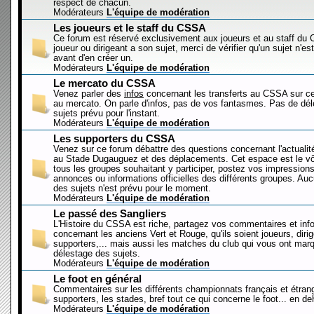
respect de chacun.
Modérateurs
L'équipe de modération
Les joueurs et le staff du CSSA
Ce forum est réservé exclusivement aux joueurs et au staff d
joueur ou dirigeant a son sujet, merci de vérifier qu'un sujet n'es
avant d'en créer un.
Modérateurs
L'équipe de modération
Le mercato du CSSA
Venez parler des
infos
concernant les transferts au CSSA sur c
au mercato. On parle d'infos, pas de vos fantasmes. Pas de dé
sujets prévu pour l'instant.
Modérateurs
L'équipe de modération
Les supporters du CSSA
Venez sur ce forum débattre des questions concernant l'actualit
au Stade Dugauguez et des déplacements. Cet espace est le vôt
tous les groupes souhaitant y participer, postez vos impressions
annonces ou informations officielles des différents groupes. Au
des sujets n'est prévu pour le moment.
Modérateurs
L'équipe de modération
Le passé des Sangliers
L'Histoire du CSSA est riche, partagez vos commentaires et inf
concernant les anciens Vert et Rouge, qu'ils soient joueurs, diri
supporters,... mais aussi les matches du club qui vous ont mar
délestage des sujets.
Modérateurs
L'équipe de modération
Le foot en général
Commentaires sur les différents championnats français et étrang
supporters, les stades, bref tout ce qui concerne le foot... en 
Modérateurs
L'équipe de modération