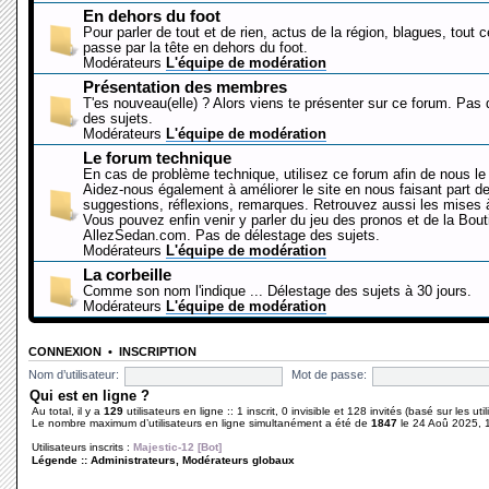
En dehors du foot
Pour parler de tout et de rien, actus de la région, blagues, tout 
passe par la tête en dehors du foot.
Modérateurs
L'équipe de modération
Présentation des membres
T'es nouveau(elle) ? Alors viens te présenter sur ce forum. Pas
des sujets.
Modérateurs
L'équipe de modération
Le forum technique
En cas de problème technique, utilisez ce forum afin de nous le 
Aidez-nous également à améliorer le site en nous faisant part d
suggestions, réflexions, remarques. Retrouvez aussi les mises à
Vous pouvez enfin venir y parler du jeu des pronos et de la Bout
AllezSedan.com. Pas de délestage des sujets.
Modérateurs
L'équipe de modération
La corbeille
Comme son nom l'indique ... Délestage des sujets à 30 jours.
Modérateurs
L'équipe de modération
CONNEXION
•
INSCRIPTION
Nom d’utilisateur:
Mot de passe:
Qui est en ligne ?
Au total, il y a
129
utilisateurs en ligne :: 1 inscrit, 0 invisible et 128 invités (basé sur les ut
Le nombre maximum d’utilisateurs en ligne simultanément a été de
1847
le 24 Aoû 2025, 
Utilisateurs inscrits :
Majestic-12 [Bot]
Légende ::
Administrateurs
,
Modérateurs globaux