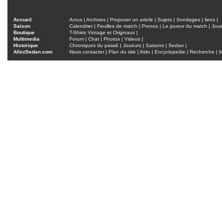
Accueil
Actus
|
Archives
|
Proposer un article
|
Sujets
|
Sondages
|
liens
|
Saison
Calendrier
|
Feuilles de match
|
Pronos
|
Le joueur du match
|
Jou
Boutique
T-Shirts Vintage et Originaux
|
Multimedia
Forum
|
Chat
|
Photos
|
Videos
|
Historique
Chroniques du passé
|
Joueurs
|
Saisons
|
Sedan
|
AllezSedan.com
Nous contacter
|
Plan du site
|
Aide
|
Encyclopedie
|
Recherche
|
M