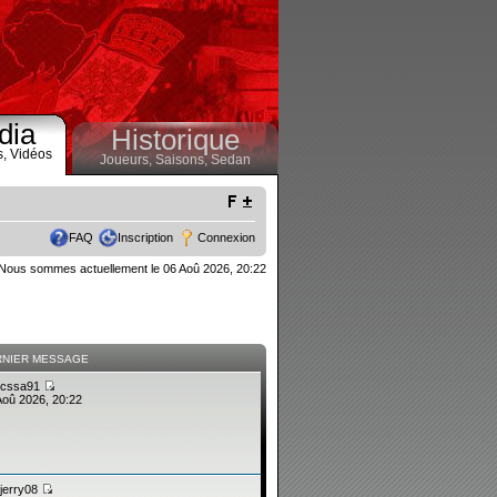
dia
Historique
s,
Vidéos
Joueurs,
Saisons,
Sedan
FAQ
Inscription
Connexion
Nous sommes actuellement le 06 Aoû 2026, 20:22
RNIER MESSAGE
cssa91
Aoû 2026, 20:22
jerry08