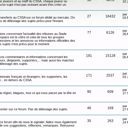
x joueurs et au staff du CSSA, chaque joueur ou
10 
qu'un sujet n'est pas existant avant d'en créer un.
n
par
27
16432
transferts au CSSA sur ce forum dédié au mercato. On
03 
s de délestage des sujets prévu pour l'instant.
n
par
77
6126
ons concernant l'actualité des tribunes au Stade
28 
ace est le vôtre et celui de tous les groupes
ressions et les annonces ou informations officielles des
s sujets n'est prévu pour le moment.
n
par
191
15128
 vos commentaires et informations concernant les
05 
eurs, dirigeants, supporters,... mais aussi les matches
délestage des sujets.
n
par
171
2537
onnats français et étrangers, les supporters, les
03 
ot... en dehors du CSSA.
n
par
90
609
 la région, blagues, tout ce qui vous passe par la tête en
27 
n
par
46
169
senter sur ce forum. Pas de délestage des sujets.
27 
n
par
35
263
 ce forum afin de nous le signaler. Aidez-nous également
24 
t de vos suggestions, réflexions, remarques. Retrouvez