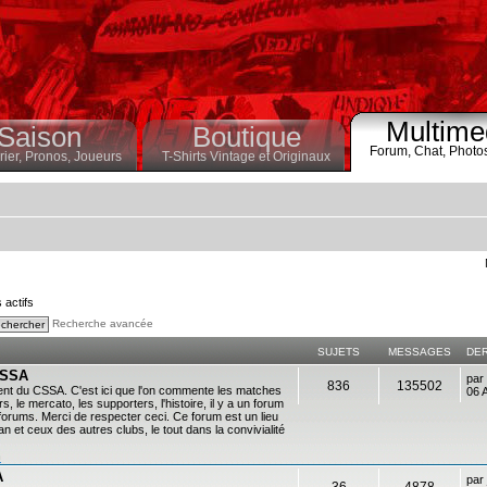
Multime
Saison
Boutique
Forum,
Chat,
Photo
ier,
Pronos,
Joueurs
T-Shirts Vintage et Originaux
s actifs
Recherche avancée
SUJETS
MESSAGES
DE
 CSSA
par
836
135502
ent du CSSA. C'est ici que l'on commente les matches
06 
s, le mercato, les supporters, l'histoire, il y a un forum
es forums. Merci de respecter ceci. Ce forum est un lieu
 et ceux des autres clubs, le tout dans la convivialité
n
A
par
36
4878