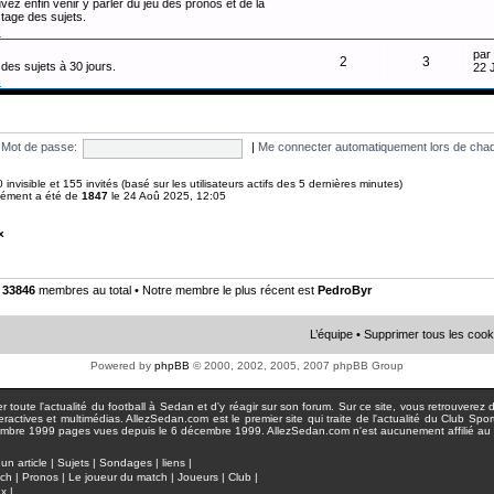
vez enfin venir y parler du jeu des pronos et de la
tage des sujets.
n
par
2
3
des sujets à 30 jours.
22 
n
Mot de passe:
|
Me connecter automatiquement lors de chaq
 0 invisible et 155 invités (basé sur les utilisateurs actifs des 5 dernières minutes)
anément a été de
1847
le 24 Aoû 2025, 12:05
x
•
33846
membres au total • Notre membre le plus récent est
PedroByr
L’équipe
•
Supprimer tous les cook
Powered by
phpBB
© 2000, 2002, 2005, 2007 phpBB Group
toute l'actualité du football à Sedan et d'y réagir sur son forum. Sur ce site, vous retrouverez de
actives et multimédias. AllezSedan.com est le premier site qui traite de l'actualité du Club Spo
pages vues depuis le 6 décembre 1999. AllezSedan.com n'est aucunement affilié au c
un article
|
Sujets
|
Sondages
|
liens
|
tch
|
Pronos
|
Le joueur du match
|
Joueurs
|
Club
|
ux
|