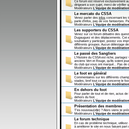
Ce forum est réservé exclusivement au
dirigeant a son sujet, merci de vérifier 
Modérateurs
L'équipe de modératio
Le mercato du CSSA
Venez parler des
infos
concernant les 
parle d'infos, pas de vos fantasmes. Pa
Modérateurs
L'équipe de modératio
Les supporters du CSSA
Venez sur ce forum débattre des questi
Dugauguez et des déplacements. Cet esp
souhaitant y participer, postez vos imp
différents groupes. Aucun délestage de
Modérateurs
L'équipe de modératio
Le passé des Sangliers
L'Histoire du CSSA est riche, partagez
anciens Vert et Rouge, qu'ils soient jou
du club qui vous ont marqué... Pas de 
Modérateurs
L'équipe de modératio
Le foot en général
Commentaires sur les différents champi
stades, bref tout ce qui concerne le fo
Modérateurs
L'équipe de modératio
En dehors du foot
Pour parler de tout et de rien, actus de
dehors du foot.
Modérateurs
L'équipe de modératio
Présentation des membres
T'es nouveau(elle) ? Alors viens te pré
Modérateurs
L'équipe de modératio
Le forum technique
En cas de problème technique, utilisez
à améliorer le site en nous faisant par