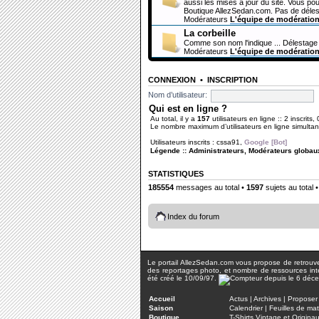
aussi les mises à jour du site. Vous pou
Boutique AllezSedan.com. Pas de déles
Modérateurs
L'équipe de modératio
La corbeille
Comme son nom l'indique ... Délestage 
Modérateurs
L'équipe de modératio
CONNEXION
•
INSCRIPTION
Nom d’utilisateur:
Qui est en ligne ?
Au total, il y a
157
utilisateurs en ligne :: 2 inscrits,
Le nombre maximum d’utilisateurs en ligne simult
Utilisateurs inscrits :
cssa91
,
Google [Bot]
Légende ::
Administrateurs
,
Modérateurs globau
STATISTIQUES
185554
messages au total •
1597
sujets au total 
Index du forum
Le portail AllezSedan.com vous propose de retrouver 
des reportages photo, et nombre de ressources inter
été créé le 10/09/97.
Accueil
Actus
|
Archives
|
Proposer 
Saison
Calendrier
|
Feuilles de ma
Boutique
T-Shirts Vintage et Origina