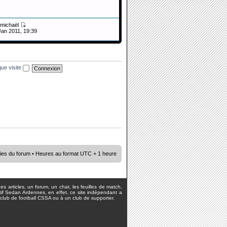
michaël
Jan 2011, 19:39
ue visite
ies du forum
• Heures au format UTC + 1 heure
s articles, un forum, un chat, les feuilles de match,
rtif Sedan Ardennes, en effet, ce site indépendant a
lub de football CSSA ou à un club de supporter.