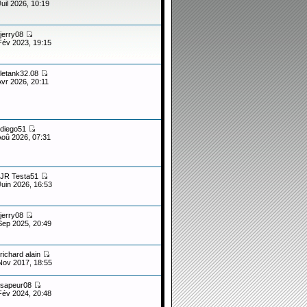
Juil 2026, 10:19
jerry08
Fév 2023, 19:15
letank32.08
Avr 2026, 20:11
diego51
Aoû 2026, 07:31
JR Testa51
Juin 2026, 16:53
jerry08
Sep 2025, 20:49
richard alain
Nov 2017, 18:55
sapeur08
Fév 2024, 20:48