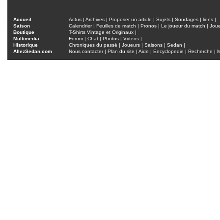
Accueil
Actus
|
Archives
|
Proposer un article
|
Sujets
|
Sondages
|
liens
|
Saison
Calendrier
|
Feuilles de match
|
Pronos
|
Le joueur du match
|
Jou
Boutique
T-Shirts Vintage et Originaux
|
Multimedia
Forum
|
Chat
|
Photos
|
Videos
|
Historique
Chroniques du passé
|
Joueurs
|
Saisons
|
Sedan
|
AllezSedan.com
Nous contacter
|
Plan du site
|
Aide
|
Encyclopedie
|
Recherche
|
M