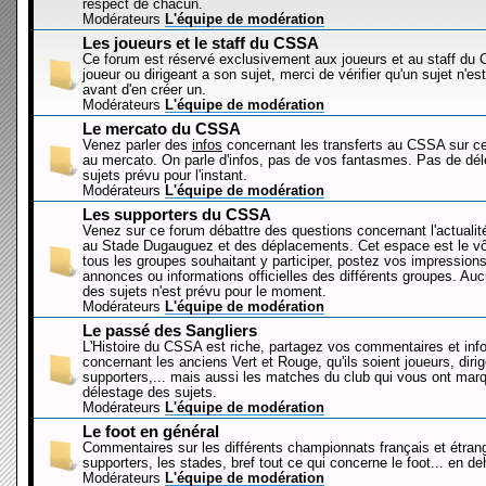
respect de chacun.
Modérateurs
L'équipe de modération
Les joueurs et le staff du CSSA
Ce forum est réservé exclusivement aux joueurs et au staff d
joueur ou dirigeant a son sujet, merci de vérifier qu'un sujet n'es
avant d'en créer un.
Modérateurs
L'équipe de modération
Le mercato du CSSA
Venez parler des
infos
concernant les transferts au CSSA sur c
au mercato. On parle d'infos, pas de vos fantasmes. Pas de dé
sujets prévu pour l'instant.
Modérateurs
L'équipe de modération
Les supporters du CSSA
Venez sur ce forum débattre des questions concernant l'actualit
au Stade Dugauguez et des déplacements. Cet espace est le vôt
tous les groupes souhaitant y participer, postez vos impressions
annonces ou informations officielles des différents groupes. Au
des sujets n'est prévu pour le moment.
Modérateurs
L'équipe de modération
Le passé des Sangliers
L'Histoire du CSSA est riche, partagez vos commentaires et inf
concernant les anciens Vert et Rouge, qu'ils soient joueurs, diri
supporters,... mais aussi les matches du club qui vous ont mar
délestage des sujets.
Modérateurs
L'équipe de modération
Le foot en général
Commentaires sur les différents championnats français et étrang
supporters, les stades, bref tout ce qui concerne le foot... en 
Modérateurs
L'équipe de modération