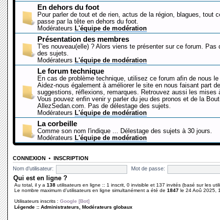
En dehors du foot
Pour parler de tout et de rien, actus de la région, blagues, tout 
passe par la tête en dehors du foot.
Modérateurs
L'équipe de modération
Présentation des membres
T'es nouveau(elle) ? Alors viens te présenter sur ce forum. Pas
des sujets.
Modérateurs
L'équipe de modération
Le forum technique
En cas de problème technique, utilisez ce forum afin de nous le 
Aidez-nous également à améliorer le site en nous faisant part d
suggestions, réflexions, remarques. Retrouvez aussi les mises à
Vous pouvez enfin venir y parler du jeu des pronos et de la Bout
AllezSedan.com. Pas de délestage des sujets.
Modérateurs
L'équipe de modération
La corbeille
Comme son nom l'indique ... Délestage des sujets à 30 jours.
Modérateurs
L'équipe de modération
CONNEXION
•
INSCRIPTION
Nom d’utilisateur:
Mot de passe:
Qui est en ligne ?
Au total, il y a
138
utilisateurs en ligne :: 1 inscrit, 0 invisible et 137 invités (basé sur les ut
Le nombre maximum d’utilisateurs en ligne simultanément a été de
1847
le 24 Aoû 2025, 
Utilisateurs inscrits :
Google [Bot]
Légende ::
Administrateurs
,
Modérateurs globaux