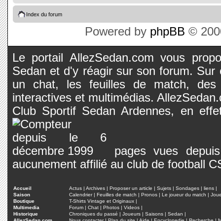
Index du forum
Powered by
phpBB
© 2000
Le portail AllezSedan.com vous propos
Sedan et d'y réagir sur son forum. Sur c
un chat, les feuilles de match, des
interactives et multimédias. AllezSedan.c
Club Sportif Sedan Ardennes, en effet
pages vues depuis 
aucunement affilié au club de football 
Accueil
Actus
|
Archives
|
Proposer un article
|
Sujets
|
Sondages
|
liens
|
Saison
Calendrier
|
Feuilles de match
|
Pronos
|
Le joueur du match
|
Jou
Boutique
T-Shirts Vintage et Originaux
|
Multimedia
Forum
|
Chat
|
Photos
|
Videos
|
Historique
Chroniques du passé
|
Joueurs
|
Saisons
|
Sedan
|
AllezSedan.com
Nous contacter
|
Plan du site
|
Aide
|
Encyclopedie
|
Recherche
|
M