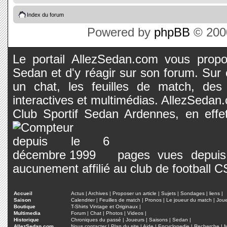
Index du forum
Powered by
phpBB
© 2000
Le portail AllezSedan.com vous propos
Sedan et d'y réagir sur son forum. Sur c
un chat, les feuilles de match, des
interactives et multimédias. AllezSedan.c
Club Sportif Sedan Ardennes, en effet
pages vues depuis 
aucunement affilié au club de football 
Accueil
Actus
|
Archives
|
Proposer un article
|
Sujets
|
Sondages
|
liens
|
Saison
Calendrier
|
Feuilles de match
|
Pronos
|
Le joueur du match
|
Jou
Boutique
T-Shirts Vintage et Originaux
|
Multimedia
Forum
|
Chat
|
Photos
|
Videos
|
Historique
Chroniques du passé
|
Joueurs
|
Saisons
|
Sedan
|
AllezSedan.com
Nous contacter
|
Plan du site
|
Aide
|
Encyclopedie
|
Recherche
|
M