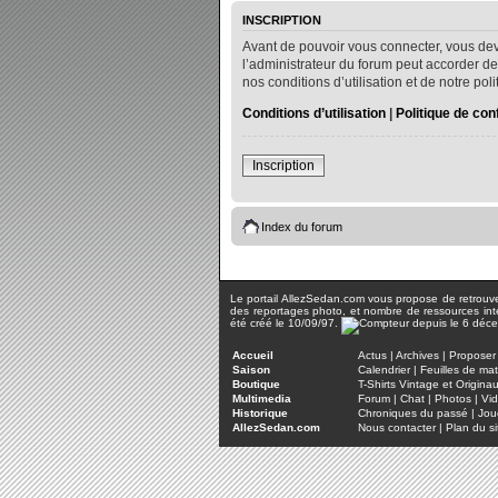
INSCRIPTION
Avant de pouvoir vous connecter, vous dev
l’administrateur du forum peut accorder de
nos conditions d’utilisation et de notre po
Conditions d’utilisation
|
Politique de conf
Inscription
Index du forum
Le portail AllezSedan.com vous propose de retrouver 
des reportages photo, et nombre de ressources inter
été créé le 10/09/97.
Accueil
Actus
|
Archives
|
Proposer 
Saison
Calendrier
|
Feuilles de ma
Boutique
T-Shirts Vintage et Origina
Multimedia
Forum
|
Chat
|
Photos
|
Vi
Historique
Chroniques du passé
|
Jou
AllezSedan.com
Nous contacter
|
Plan du si