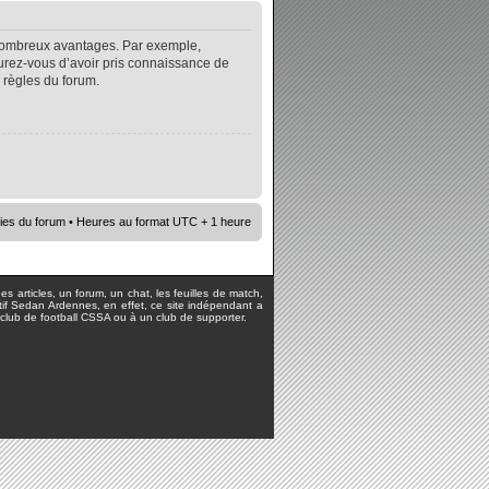
e nombreux avantages. Par exemple,
surez-vous d’avoir pris connaissance de
s règles du forum.
ies du forum
• Heures au format UTC + 1 heure
s articles, un forum, un chat, les feuilles de match,
rtif Sedan Ardennes, en effet, ce site indépendant a
lub de football CSSA ou à un club de supporter.