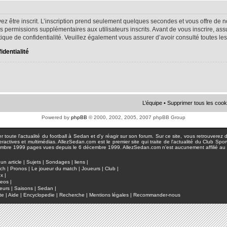
ez être inscrit. L’inscription prend seulement quelques secondes et vous offre d
s permissions supplémentaires aux utilisateurs inscrits. Avant de vous inscrire, as
litique de confidentialité. Veuillez également vous assurer d’avoir consulté toutes le
identialité
L’équipe
•
Supprimer tous les cook
Powered by
phpBB
© 2000, 2002, 2005, 2007 phpBB Group
toute l'actualité du football à Sedan et d'y réagir sur son forum. Sur ce site, vous retrouverez de
actives et multimédias. AllezSedan.com est le premier site qui traite de l'actualité du Club Spo
pages vues depuis le 6 décembre 1999. AllezSedan.com n'est aucunement affilié au c
un article
|
Sujets
|
Sondages
|
liens
|
tch
|
Pronos
|
Le joueur du match
|
Joueurs
|
Club
|
ux
|
deos
|
eurs
|
Saisons
|
Sedan
|
te
|
Aide
|
Encyclopedie
|
Recherche
|
Mentions légales
|
Recommander-nous