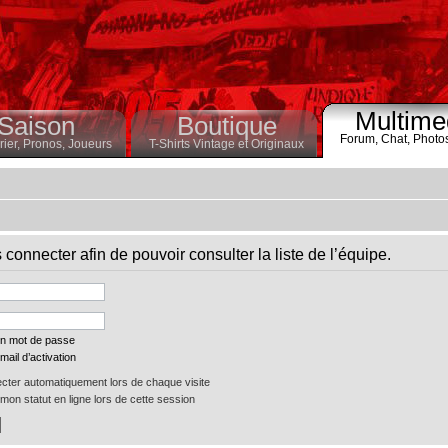
Multime
Saison
Boutique
Forum,
Chat,
Photo
ier,
Pronos,
Joueurs
T-Shirts Vintage et Originaux
connecter afin de pouvoir consulter la liste de l’équipe.
on mot de passe
mail d’activation
ter automatiquement lors de chaque visite
on statut en ligne lors de cette session