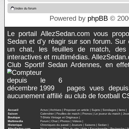
Index du forum
Powered by
phpBB
© 2000
Le portail AllezSedan.com vous propos
Sedan et d'y réagir sur son forum. Sur c
un chat, les feuilles de match, des
interactives et multimédias. AllezSedan.c
Club Sportif Sedan Ardennes, en effet
pages vues depuis 
aucunement affilié au club de football 
Accueil
Actus
|
Archives
|
Proposer un article
|
Sujets
|
Sondages
|
liens
|
Saison
Calendrier
|
Feuilles de match
|
Pronos
|
Le joueur du match
|
Jou
Boutique
T-Shirts Vintage et Originaux
|
Multimedia
Forum
|
Chat
|
Photos
|
Videos
|
Historique
Chroniques du passé
|
Joueurs
|
Saisons
|
Sedan
|
AllezSedan.com
Nous contacter
|
Plan du site
|
Aide
|
Encyclopedie
|
Recherche
|
M