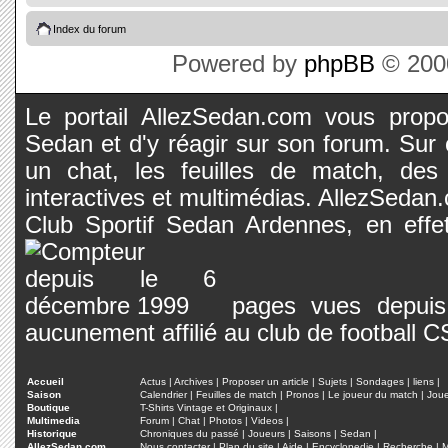
Index du forum
Powered by
phpBB
© 2000
Le portail AllezSedan.com vous propos
Sedan et d'y réagir sur son forum. Sur c
un chat, les feuilles de match, des
interactives et multimédias. AllezSedan.c
Club Sportif Sedan Ardennes, en effet
pages vues depuis 
aucunement affilié au club de football 
Accueil
Actus
|
Archives
|
Proposer un article
|
Sujets
|
Sondages
|
liens
|
Saison
Calendrier
|
Feuilles de match
|
Pronos
|
Le joueur du match
|
Jou
Boutique
T-Shirts Vintage et Originaux
|
Multimedia
Forum
|
Chat
|
Photos
|
Videos
|
Historique
Chroniques du passé
|
Joueurs
|
Saisons
|
Sedan
|
AllezSedan.com
Nous contacter
|
Plan du site
|
Aide
|
Encyclopedie
|
Recherche
|
M