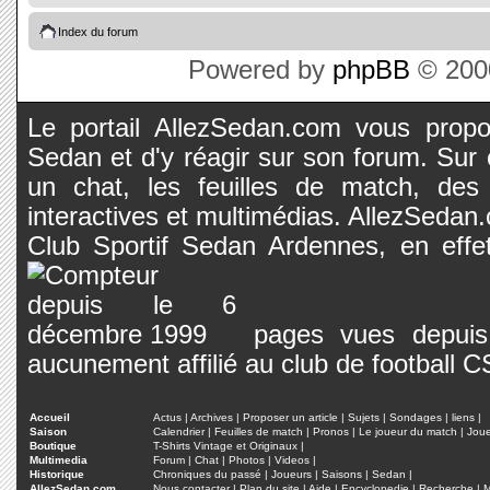
Index du forum
Powered by
phpBB
© 2000
Le portail AllezSedan.com vous propos
Sedan et d'y réagir sur son forum. Sur c
un chat, les feuilles de match, des
interactives et multimédias. AllezSedan.c
Club Sportif Sedan Ardennes, en effet
pages vues depuis 
aucunement affilié au club de football 
Accueil
Actus
|
Archives
|
Proposer un article
|
Sujets
|
Sondages
|
liens
|
Saison
Calendrier
|
Feuilles de match
|
Pronos
|
Le joueur du match
|
Jou
Boutique
T-Shirts Vintage et Originaux
|
Multimedia
Forum
|
Chat
|
Photos
|
Videos
|
Historique
Chroniques du passé
|
Joueurs
|
Saisons
|
Sedan
|
AllezSedan.com
Nous contacter
|
Plan du site
|
Aide
|
Encyclopedie
|
Recherche
|
M