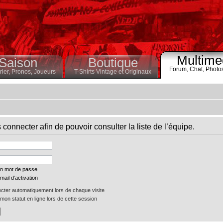
Multime
Saison
Boutique
Forum,
Chat,
Photo
ier,
Pronos,
Joueurs
T-Shirts Vintage et Originaux
connecter afin de pouvoir consulter la liste de l’équipe.
on mot de passe
mail d’activation
ter automatiquement lors de chaque visite
on statut en ligne lors de cette session