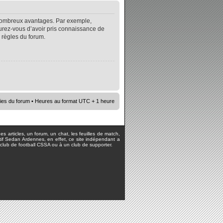
e nombreux avantages. Par exemple,
surez-vous d’avoir pris connaissance de
s règles du forum.
ies du forum
• Heures au format UTC + 1 heure
s articles, un forum, un chat, les feuilles de match,
rtif Sedan Ardennes, en effet, ce site indépendant a
lub de football CSSA ou à un club de supporter.