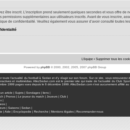
ez être inscrit. L’inscription prend seulement quelques secondes et vous offre d
s permissions supplémentaires aux utilisateurs inscrits. Avant de vous inscrire, as
litique de confidentialité. Veuillez également vous assurer d’avoir consulté toutes le
identialité
L’équipe
•
Supprimer tous les cook
Powered by
phpBB
© 2000, 2002, 2005, 2007 phpBB Group
toute l'actualité du football à Sedan et d'y réagir sur son forum. Sur ce site, vous retrouverez de
actives et multimédias. AllezSedan.com est le premier site qui traite de l'actualité du Club Spo
pages vues depuis le 6 décembre 1999. AllezSedan.com n'est aucunement affilié au c
un article
|
Sujets
|
Sondages
|
liens
|
tch
|
Pronos
|
Le joueur du match
|
Joueurs
|
Club
|
ux
|
deos
|
eurs
|
Saisons
|
Sedan
|
te
|
Aide
|
Encyclopedie
|
Recherche
|
Mentions légales
|
Recommander-nous