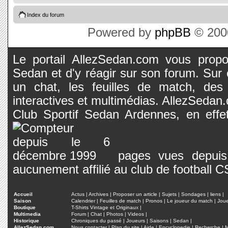
Index du forum
Powered by
phpBB
© 2000
Le portail AllezSedan.com vous propos
Sedan et d'y réagir sur son forum. Sur c
un chat, les feuilles de match, des
interactives et multimédias. AllezSedan.c
Club Sportif Sedan Ardennes, en effet
pages vues depuis 
aucunement affilié au club de football 
Accueil
Actus
|
Archives
|
Proposer un article
|
Sujets
|
Sondages
|
liens
|
Saison
Calendrier
|
Feuilles de match
|
Pronos
|
Le joueur du match
|
Jou
Boutique
T-Shirts Vintage et Originaux
|
Multimedia
Forum
|
Chat
|
Photos
|
Videos
|
Historique
Chroniques du passé
|
Joueurs
|
Saisons
|
Sedan
|
AllezSedan.com
Nous contacter
|
Plan du site
|
Aide
|
Encyclopedie
|
Recherche
|
M