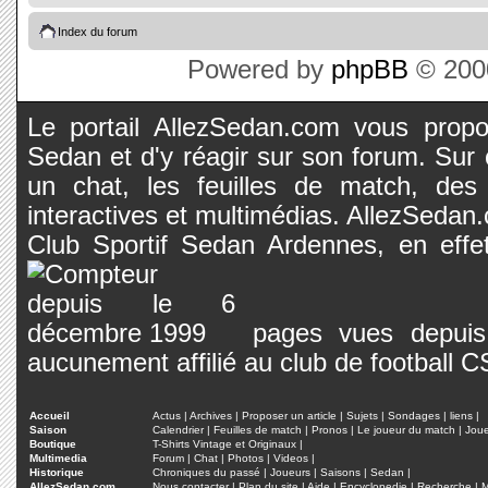
Index du forum
Powered by
phpBB
© 2000
Le portail AllezSedan.com vous propos
Sedan et d'y réagir sur son forum. Sur c
un chat, les feuilles de match, des
interactives et multimédias. AllezSedan.c
Club Sportif Sedan Ardennes, en effet
pages vues depuis 
aucunement affilié au club de football 
Accueil
Actus
|
Archives
|
Proposer un article
|
Sujets
|
Sondages
|
liens
|
Saison
Calendrier
|
Feuilles de match
|
Pronos
|
Le joueur du match
|
Jou
Boutique
T-Shirts Vintage et Originaux
|
Multimedia
Forum
|
Chat
|
Photos
|
Videos
|
Historique
Chroniques du passé
|
Joueurs
|
Saisons
|
Sedan
|
AllezSedan.com
Nous contacter
|
Plan du site
|
Aide
|
Encyclopedie
|
Recherche
|
M