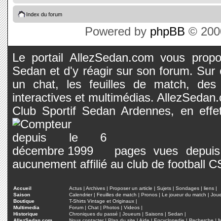
Index du forum
Powered by
phpBB
© 2000
Le portail AllezSedan.com vous propos
Sedan et d'y réagir sur son forum. Sur c
un chat, les feuilles de match, des
interactives et multimédias. AllezSedan.c
Club Sportif Sedan Ardennes, en effet
pages vues depuis 
aucunement affilié au club de football 
Accueil
Actus
|
Archives
|
Proposer un article
|
Sujets
|
Sondages
|
liens
|
Saison
Calendrier
|
Feuilles de match
|
Pronos
|
Le joueur du match
|
Jou
Boutique
T-Shirts Vintage et Originaux
|
Multimedia
Forum
|
Chat
|
Photos
|
Videos
|
Historique
Chroniques du passé
|
Joueurs
|
Saisons
|
Sedan
|
AllezSedan.com
Nous contacter
|
Plan du site
|
Aide
|
Encyclopedie
|
Recherche
|
M