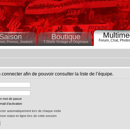
Multime
Saison
Boutique
Forum,
Chat,
Photo
ier,
Pronos,
Joueurs
T-Shirts Vintage et Originaux
connecter afin de pouvoir consulter la liste de l’équipe.
on mot de passe
mail d’activation
ter automatiquement lors de chaque visite
on statut en ligne lors de cette session