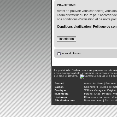
INSCRIPTION
Avant de pouvoir vous connecter, vous dev
l’administrateur du forum peut accorder de
nos conditions d’utilisation et de notre po
Conditions d’utilisation
|
Politique de conf
Inscription
Index du forum
Le portail AllezSedan.com vous propose de retrouver 
des reportages photo, et nombre de ressources inter
été créé le 10/09/97.
Accueil
Actus
|
Archives
|
Proposer 
Saison
Calendrier
|
Feuilles de ma
Boutique
T-Shirts Vintage et Origina
Multimedia
Forum
|
Chat
|
Photos
|
Vi
Historique
Chroniques du passé
|
Jou
AllezSedan.com
Nous contacter
|
Plan du si