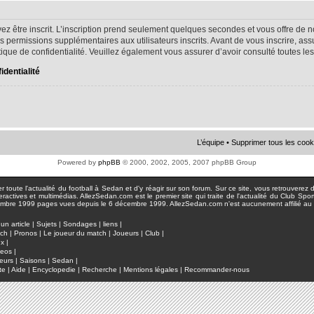
ez être inscrit. L’inscription prend seulement quelques secondes et vous offre d
s permissions supplémentaires aux utilisateurs inscrits. Avant de vous inscrire, as
litique de confidentialité. Veuillez également vous assurer d’avoir consulté toutes le
identialité
L’équipe
•
Supprimer tous les cook
Powered by
phpBB
© 2000, 2002, 2005, 2007 phpBB Group
toute l'actualité du football à Sedan et d'y réagir sur son forum. Sur ce site, vous retrouverez de
actives et multimédias. AllezSedan.com est le premier site qui traite de l'actualité du Club Spo
pages vues depuis le 6 décembre 1999. AllezSedan.com n'est aucunement affilié au c
un article
|
Sujets
|
Sondages
|
liens
|
tch
|
Pronos
|
Le joueur du match
|
Joueurs
|
Club
|
ux
|
deos
|
eurs
|
Saisons
|
Sedan
|
te
|
Aide
|
Encyclopedie
|
Recherche
|
Mentions légales
|
Recommander-nous