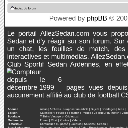
Index du forum
Powered by
phpBB
© 2000
Le portail AllezSedan.com vous propos
Sedan et d'y réagir sur son forum. Sur c
un chat, les feuilles de match, des
interactives et multimédias. AllezSedan.c
Club Sportif Sedan Ardennes, en effet
pages vues depuis 
aucunement affilié au club de football 
Accueil
Actus
|
Archives
|
Proposer un article
|
Sujets
|
Sondages
|
liens
|
Saison
Calendrier
|
Feuilles de match
|
Pronos
|
Le joueur du match
|
Jou
Boutique
T-Shirts Vintage et Originaux
|
Multimedia
Forum
|
Chat
|
Photos
|
Videos
|
Historique
Chroniques du passé
|
Joueurs
|
Saisons
|
Sedan
|
AllezSedan.com
Nous contacter
|
Plan du site
|
Aide
|
Encyclopedie
|
Recherche
|
M