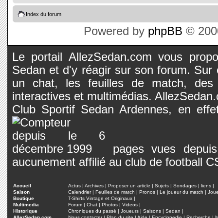
Index du forum
Powered by
phpBB
© 2000
Le portail AllezSedan.com vous propos
Sedan et d'y réagir sur son forum. Sur c
un chat, les feuilles de match, des
interactives et multimédias. AllezSedan.c
Club Sportif Sedan Ardennes, en effet
pages vues depuis 
aucunement affilié au club de football 
Accueil
Actus
|
Archives
|
Proposer un article
|
Sujets
|
Sondages
|
liens
|
Saison
Calendrier
|
Feuilles de match
|
Pronos
|
Le joueur du match
|
Jou
Boutique
T-Shirts Vintage et Originaux
|
Multimedia
Forum
|
Chat
|
Photos
|
Videos
|
Historique
Chroniques du passé
|
Joueurs
|
Saisons
|
Sedan
|
AllezSedan.com
Nous contacter
|
Plan du site
|
Aide
|
Encyclopedie
|
Recherche
|
M