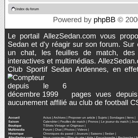
Index du forum
Powered by
phpBB
© 2000
Le portail AllezSedan.com vous propos
Sedan et d'y réagir sur son forum. Sur c
un chat, les feuilles de match, des
interactives et multimédias. AllezSedan.c
Club Sportif Sedan Ardennes, en effet
pages vues depuis 
aucunement affilié au club de football 
Accueil
Actus
|
Archives
|
Proposer un article
|
Sujets
|
Sondages
|
liens
|
Saison
Calendrier
|
Feuilles de match
|
Pronos
|
Le joueur du match
|
Jou
Boutique
T-Shirts Vintage et Originaux
|
Multimedia
Forum
|
Chat
|
Photos
|
Videos
|
Historique
Chroniques du passé
|
Joueurs
|
Saisons
|
Sedan
|
AllezSedan.com
Nous contacter
|
Plan du site
|
Aide
|
Encyclopedie
|
Recherche
|
M