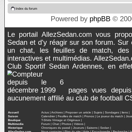
Index du forum
Powered by
phpBB
© 2000
Le portail AllezSedan.com vous propos
Sedan et d'y réagir sur son forum. Sur c
un chat, les feuilles de match, des
interactives et multimédias. AllezSedan.c
Club Sportif Sedan Ardennes, en effet
pages vues depuis 
aucunement affilié au club de football 
Accueil
Actus
|
Archives
|
Proposer un article
|
Sujets
|
Sondages
|
liens
|
Saison
Calendrier
|
Feuilles de match
|
Pronos
|
Le joueur du match
|
Jou
Boutique
T-Shirts Vintage et Originaux
|
Multimedia
Forum
|
Chat
|
Photos
|
Videos
|
Historique
Chroniques du passé
|
Joueurs
|
Saisons
|
Sedan
|
AllezSedan.com
Nous contacter
|
Plan du site
|
Aide
|
Encyclopedie
|
Recherche
|
M