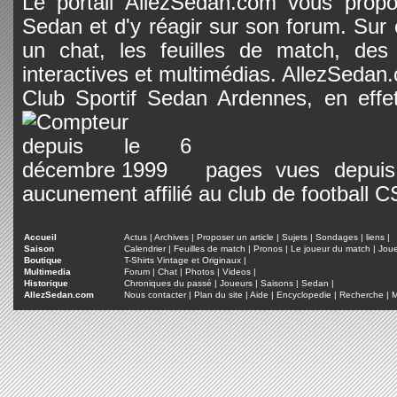
Le portail AllezSedan.com vous propos
Sedan et d'y réagir sur son forum. Sur c
un chat, les feuilles de match, des
interactives et multimédias. AllezSedan.c
Club Sportif Sedan Ardennes, en effet
pages vues depuis 
aucunement affilié au club de football 
Accueil
Actus
|
Archives
|
Proposer un article
|
Sujets
|
Sondages
|
liens
|
Saison
Calendrier
|
Feuilles de match
|
Pronos
|
Le joueur du match
|
Jou
Boutique
T-Shirts Vintage et Originaux
|
Multimedia
Forum
|
Chat
|
Photos
|
Videos
|
Historique
Chroniques du passé
|
Joueurs
|
Saisons
|
Sedan
|
AllezSedan.com
Nous contacter
|
Plan du site
|
Aide
|
Encyclopedie
|
Recherche
|
M