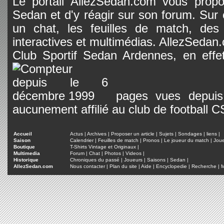
Le portail AllezSedan.com vous propos
Sedan et d'y réagir sur son forum. Sur c
un chat, les feuilles de match, des
interactives et multimédias. AllezSedan.c
Club Sportif Sedan Ardennes, en effet
pages vues depuis 
aucunement affilié au club de football 
Accueil
Actus
|
Archives
|
Proposer un article
|
Sujets
|
Sondages
|
liens
|
Saison
Calendrier
|
Feuilles de match
|
Pronos
|
Le joueur du match
|
Jou
Boutique
T-Shirts Vintage et Originaux
|
Multimedia
Forum
|
Chat
|
Photos
|
Videos
|
Historique
Chroniques du passé
|
Joueurs
|
Saisons
|
Sedan
|
AllezSedan.com
Nous contacter
|
Plan du site
|
Aide
|
Encyclopedie
|
Recherche
|
M