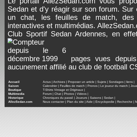
Le portail AllezSedan.com vous propos
Sedan et d'y réagir sur son forum. Sur c
un chat, les feuilles de match, des
interactives et multimédias. AllezSedan.c
Club Sportif Sedan Ardennes, en effet
pages vues depuis 
aucunement affilié au club de football 
Accueil
Actus
|
Archives
|
Proposer un article
|
Sujets
|
Sondages
|
liens
|
Saison
Calendrier
|
Feuilles de match
|
Pronos
|
Le joueur du match
|
Jou
Boutique
T-Shirts Vintage et Originaux
|
Multimedia
Forum
|
Chat
|
Photos
|
Videos
|
Historique
Chroniques du passé
|
Joueurs
|
Saisons
|
Sedan
|
AllezSedan.com
Nous contacter
|
Plan du site
|
Aide
|
Encyclopedie
|
Recherche
|
M