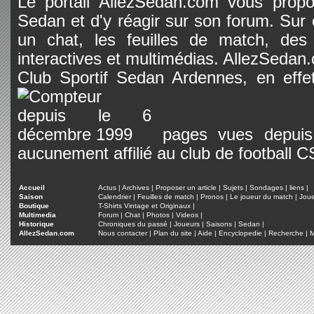
Le portail AllezSedan.com vous propos
Sedan et d'y réagir sur son forum. Sur c
un chat, les feuilles de match, des
interactives et multimédias. AllezSedan.c
Club Sportif Sedan Ardennes, en effet
pages vues depuis 
aucunement affilié au club de football 
Accueil
Actus
|
Archives
|
Proposer un article
|
Sujets
|
Sondages
|
liens
|
Saison
Calendrier
|
Feuilles de match
|
Pronos
|
Le joueur du match
|
Jou
Boutique
T-Shirts Vintage et Originaux
|
Multimedia
Forum
|
Chat
|
Photos
|
Videos
|
Historique
Chroniques du passé
|
Joueurs
|
Saisons
|
Sedan
|
AllezSedan.com
Nous contacter
|
Plan du site
|
Aide
|
Encyclopedie
|
Recherche
|
M