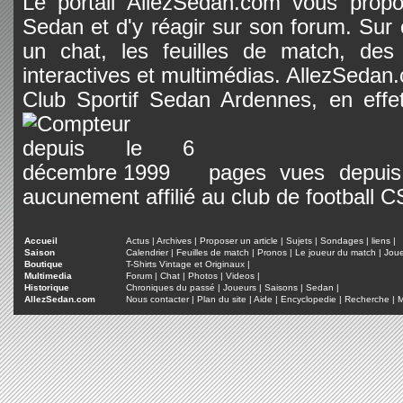
Le portail AllezSedan.com vous propos
Sedan et d'y réagir sur son forum. Sur c
un chat, les feuilles de match, des
interactives et multimédias. AllezSedan.c
Club Sportif Sedan Ardennes, en effet
pages vues depuis 
aucunement affilié au club de football 
Accueil
Actus
|
Archives
|
Proposer un article
|
Sujets
|
Sondages
|
liens
|
Saison
Calendrier
|
Feuilles de match
|
Pronos
|
Le joueur du match
|
Jou
Boutique
T-Shirts Vintage et Originaux
|
Multimedia
Forum
|
Chat
|
Photos
|
Videos
|
Historique
Chroniques du passé
|
Joueurs
|
Saisons
|
Sedan
|
AllezSedan.com
Nous contacter
|
Plan du site
|
Aide
|
Encyclopedie
|
Recherche
|
M