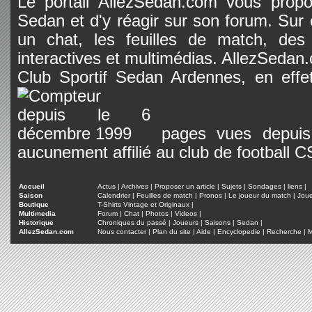
Le portail AllezSedan.com vous propos
Sedan et d'y réagir sur son forum. Sur c
un chat, les feuilles de match, des
interactives et multimédias. AllezSedan.c
Club Sportif Sedan Ardennes, en effet
pages vues depuis 
aucunement affilié au club de football 
Accueil
Actus
|
Archives
|
Proposer un article
|
Sujets
|
Sondages
|
liens
|
Saison
Calendrier
|
Feuilles de match
|
Pronos
|
Le joueur du match
|
Jou
Boutique
T-Shirts Vintage et Originaux
|
Multimedia
Forum
|
Chat
|
Photos
|
Videos
|
Historique
Chroniques du passé
|
Joueurs
|
Saisons
|
Sedan
|
AllezSedan.com
Nous contacter
|
Plan du site
|
Aide
|
Encyclopedie
|
Recherche
|
M