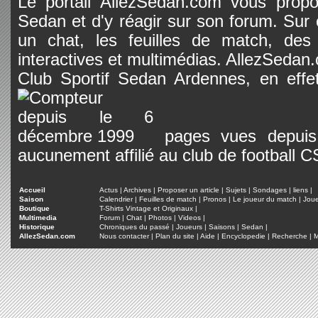
Le portail AllezSedan.com vous propos
Sedan et d'y réagir sur son forum. Sur c
un chat, les feuilles de match, des
interactives et multimédias. AllezSedan.c
Club Sportif Sedan Ardennes, en effet
pages vues depuis 
aucunement affilié au club de football 
Accueil
Actus
|
Archives
|
Proposer un article
|
Sujets
|
Sondages
|
liens
|
Saison
Calendrier
|
Feuilles de match
|
Pronos
|
Le joueur du match
|
Jou
Boutique
T-Shirts Vintage et Originaux
|
Multimedia
Forum
|
Chat
|
Photos
|
Videos
|
Historique
Chroniques du passé
|
Joueurs
|
Saisons
|
Sedan
|
AllezSedan.com
Nous contacter
|
Plan du site
|
Aide
|
Encyclopedie
|
Recherche
|
M