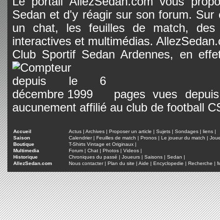
Le portail AllezSedan.com vous propos
Sedan et d'y réagir sur son forum. Sur c
un chat, les feuilles de match, des
interactives et multimédias. AllezSedan.c
Club Sportif Sedan Ardennes, en effet
pages vues depuis 
aucunement affilié au club de football 
Accueil
Actus
|
Archives
|
Proposer un article
|
Sujets
|
Sondages
|
liens
|
Saison
Calendrier
|
Feuilles de match
|
Pronos
|
Le joueur du match
|
Jou
Boutique
T-Shirts Vintage et Originaux
|
Multimedia
Forum
|
Chat
|
Photos
|
Videos
|
Historique
Chroniques du passé
|
Joueurs
|
Saisons
|
Sedan
|
AllezSedan.com
Nous contacter
|
Plan du site
|
Aide
|
Encyclopedie
|
Recherche
|
M