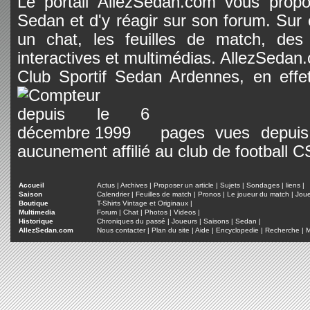
Le portail AllezSedan.com vous propos
Sedan et d'y réagir sur son forum. Sur c
un chat, les feuilles de match, des
interactives et multimédias. AllezSedan.c
Club Sportif Sedan Ardennes, en effet
pages vues depuis 
aucunement affilié au club de football 
Accueil
Actus
|
Archives
|
Proposer un article
|
Sujets
|
Sondages
|
liens
|
Saison
Calendrier
|
Feuilles de match
|
Pronos
|
Le joueur du match
|
Jou
Boutique
T-Shirts Vintage et Originaux
|
Multimedia
Forum
|
Chat
|
Photos
|
Videos
|
Historique
Chroniques du passé
|
Joueurs
|
Saisons
|
Sedan
|
AllezSedan.com
Nous contacter
|
Plan du site
|
Aide
|
Encyclopedie
|
Recherche
|
M