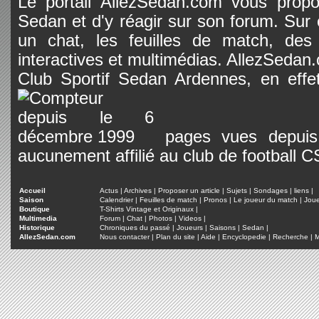
Le portail AllezSedan.com vous propos
Sedan et d'y réagir sur son forum. Sur c
un chat, les feuilles de match, des
interactives et multimédias. AllezSedan.c
Club Sportif Sedan Ardennes, en effet
pages vues depuis 
aucunement affilié au club de football 
Accueil
Actus
|
Archives
|
Proposer un article
|
Sujets
|
Sondages
|
liens
|
Saison
Calendrier
|
Feuilles de match
|
Pronos
|
Le joueur du match
|
Jou
Boutique
T-Shirts Vintage et Originaux
|
Multimedia
Forum
|
Chat
|
Photos
|
Videos
|
Historique
Chroniques du passé
|
Joueurs
|
Saisons
|
Sedan
|
AllezSedan.com
Nous contacter
|
Plan du site
|
Aide
|
Encyclopedie
|
Recherche
|
M