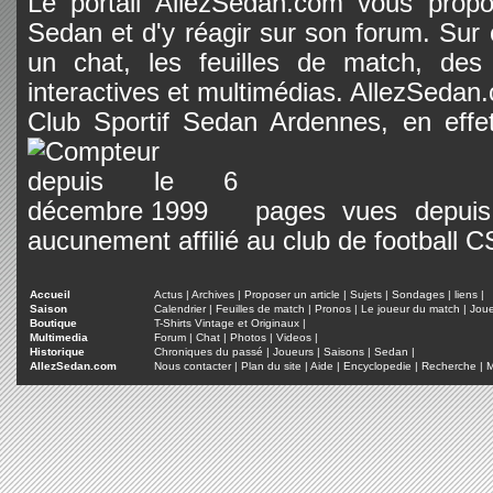
Le portail AllezSedan.com vous propos
Sedan et d'y réagir sur son forum. Sur c
un chat, les feuilles de match, des
interactives et multimédias. AllezSedan.c
Club Sportif Sedan Ardennes, en effet
pages vues depuis 
aucunement affilié au club de football 
Accueil
Actus
|
Archives
|
Proposer un article
|
Sujets
|
Sondages
|
liens
|
Saison
Calendrier
|
Feuilles de match
|
Pronos
|
Le joueur du match
|
Jou
Boutique
T-Shirts Vintage et Originaux
|
Multimedia
Forum
|
Chat
|
Photos
|
Videos
|
Historique
Chroniques du passé
|
Joueurs
|
Saisons
|
Sedan
|
AllezSedan.com
Nous contacter
|
Plan du site
|
Aide
|
Encyclopedie
|
Recherche
|
M