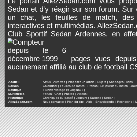
Le portail AllezSedan.com vous propos
Sedan et d'y réagir sur son forum. Sur c
un chat, les feuilles de match, des
interactives et multimédias. AllezSedan.c
Club Sportif Sedan Ardennes, en effet
pages vues depuis 
aucunement affilié au club de football 
Accueil
Actus
|
Archives
|
Proposer un article
|
Sujets
|
Sondages
|
liens
|
Saison
Calendrier
|
Feuilles de match
|
Pronos
|
Le joueur du match
|
Jou
Boutique
T-Shirts Vintage et Originaux
|
Multimedia
Forum
|
Chat
|
Photos
|
Videos
|
Historique
Chroniques du passé
|
Joueurs
|
Saisons
|
Sedan
|
AllezSedan.com
Nous contacter
|
Plan du site
|
Aide
|
Encyclopedie
|
Recherche
|
M