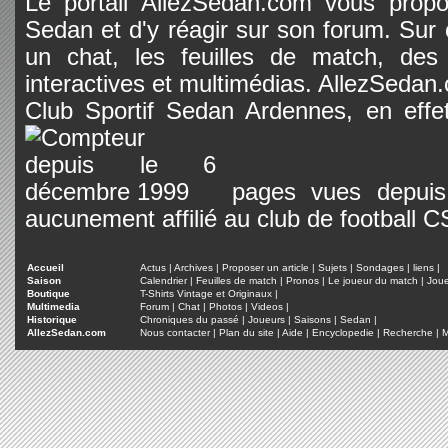
Le portail AllezSedan.com vous propos
Sedan et d'y réagir sur son forum. Sur c
un chat, les feuilles de match, des
interactives et multimédias. AllezSedan.c
Club Sportif Sedan Ardennes, en effet
pages vues depuis 
aucunement affilié au club de football 
Accueil
Actus
|
Archives
|
Proposer un article
|
Sujets
|
Sondages
|
liens
|
Saison
Calendrier
|
Feuilles de match
|
Pronos
|
Le joueur du match
|
Jou
Boutique
T-Shirts Vintage et Originaux
|
Multimedia
Forum
|
Chat
|
Photos
|
Videos
|
Historique
Chroniques du passé
|
Joueurs
|
Saisons
|
Sedan
|
AllezSedan.com
Nous contacter
|
Plan du site
|
Aide
|
Encyclopedie
|
Recherche
|
M