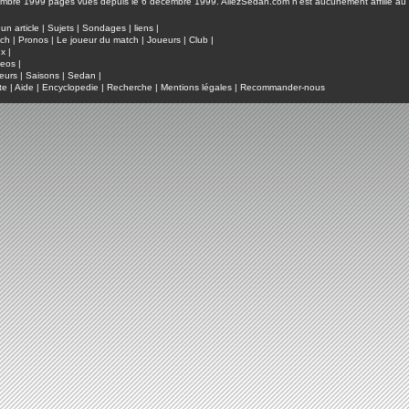
pages vues depuis le 6 décembre 1999. AllezSedan.com n'est aucunement affilié au c
un article
|
Sujets
|
Sondages
|
liens
|
tch
|
Pronos
|
Le joueur du match
|
Joueurs
|
Club
|
ux
|
deos
|
eurs
|
Saisons
|
Sedan
|
te
|
Aide
|
Encyclopedie
|
Recherche
|
Mentions légales
|
Recommander-nous