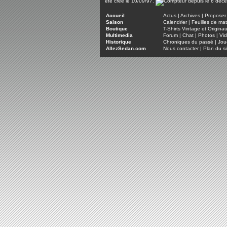
été créé le 10/09/97.
Accueil
Actus
|
Archives
|
Proposer 
Saison
Calendrier
|
Feuilles de ma
Boutique
T-Shirts Vintage et Origina
Multimedia
Forum
|
Chat
|
Photos
|
Vi
Historique
Chroniques du passé
|
Jou
AllezSedan.com
Nous contacter
|
Plan du si