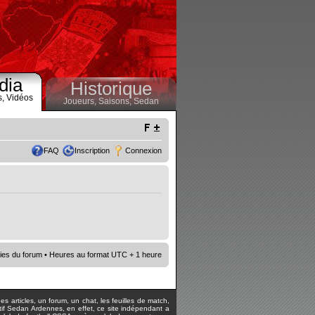
dia
Historique
s,
Vidéos
Joueurs,
Saisons,
Sedan
FAQ
Inscription
Connexion
ies du forum
• Heures au format UTC + 1 heure
s articles, un forum, un chat, les feuilles de match,
rtif Sedan Ardennes, en effet, ce site indépendant a