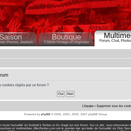
Multime
Saison
Boutique
Forum,
Chat,
Photo
ier,
Pronos,
Joueurs
T-Shirts Vintage et Originaux
orum
s cookies réglés par ce forum ?
L’équipe
•
Supprimer tous les cook
Powered by
phpBB
© 2000, 2002, 2005, 2007 phpBB Group
toute l'actualité du football à Sedan et d'y réagir sur son forum. Sur ce site, vous retrouverez de
actives et multimédias. AllezSedan.com est le premier site qui traite de l'actualité du Club Spo