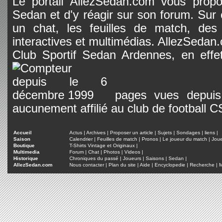
Le portail AllezSedan.com vous propos
Sedan et d'y réagir sur son forum. Sur c
un chat, les feuilles de match, des
interactives et multimédias. AllezSedan.c
Club Sportif Sedan Ardennes, en effet
pages vues depuis 
aucunement affilié au club de football 
Accueil
Actus
|
Archives
|
Proposer un article
|
Sujets
|
Sondages
|
liens
|
Saison
Calendrier
|
Feuilles de match
|
Pronos
|
Le joueur du match
|
Jou
Boutique
T-Shirts Vintage et Originaux
|
Multimedia
Forum
|
Chat
|
Photos
|
Videos
|
Historique
Chroniques du passé
|
Joueurs
|
Saisons
|
Sedan
|
AllezSedan.com
Nous contacter
|
Plan du site
|
Aide
|
Encyclopedie
|
Recherche
|
M