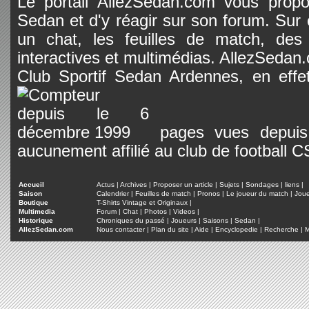
Le portail AllezSedan.com vous propos
Sedan et d'y réagir sur son forum. Sur c
un chat, les feuilles de match, des
interactives et multimédias. AllezSedan.c
Club Sportif Sedan Ardennes, en effet
pages vues depuis 
aucunement affilié au club de football 
Accueil
Actus
|
Archives
|
Proposer un article
|
Sujets
|
Sondages
|
liens
|
Saison
Calendrier
|
Feuilles de match
|
Pronos
|
Le joueur du match
|
Jou
Boutique
T-Shirts Vintage et Originaux
|
Multimedia
Forum
|
Chat
|
Photos
|
Videos
|
Historique
Chroniques du passé
|
Joueurs
|
Saisons
|
Sedan
|
AllezSedan.com
Nous contacter
|
Plan du site
|
Aide
|
Encyclopedie
|
Recherche
|
M