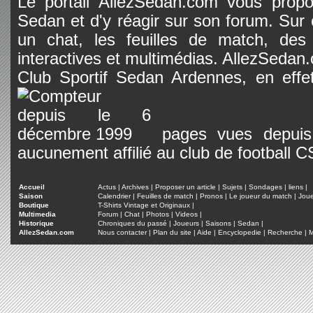
Le portail AllezSedan.com vous propos
Sedan et d'y réagir sur son forum. Sur c
un chat, les feuilles de match, des
interactives et multimédias. AllezSedan.c
Club Sportif Sedan Ardennes, en effet
pages vues depuis 
aucunement affilié au club de football 
Accueil
Actus
|
Archives
|
Proposer un article
|
Sujets
|
Sondages
|
liens
|
Saison
Calendrier
|
Feuilles de match
|
Pronos
|
Le joueur du match
|
Jou
Boutique
T-Shirts Vintage et Originaux
|
Multimedia
Forum
|
Chat
|
Photos
|
Videos
|
Historique
Chroniques du passé
|
Joueurs
|
Saisons
|
Sedan
|
AllezSedan.com
Nous contacter
|
Plan du site
|
Aide
|
Encyclopedie
|
Recherche
|
M