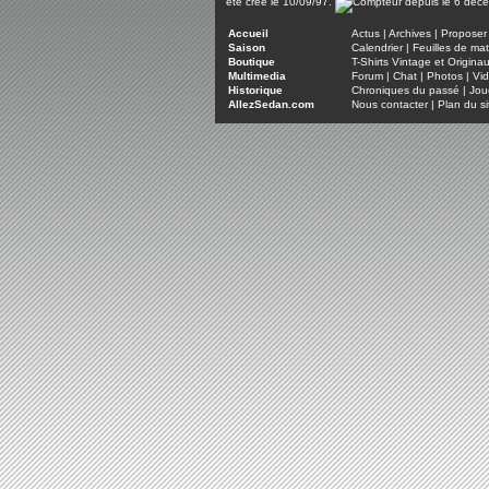
été créé le 10/09/97.
Accueil
Actus
|
Archives
|
Proposer 
Saison
Calendrier
|
Feuilles de ma
Boutique
T-Shirts Vintage et Origina
Multimedia
Forum
|
Chat
|
Photos
|
Vi
Historique
Chroniques du passé
|
Jou
AllezSedan.com
Nous contacter
|
Plan du si