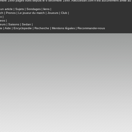
pages vues depuis le 6 décembre 1999. AllezSedan.com n'est aucunement affilié au c
un article
|
Sujets
|
Sondages
|
liens
|
tch
|
Pronos
|
Le joueur du match
|
Joueurs
|
Club
|
ux
|
deos
|
eurs
|
Saisons
|
Sedan
|
te
|
Aide
|
Encyclopedie
|
Recherche
|
Mentions légales
|
Recommander-nous