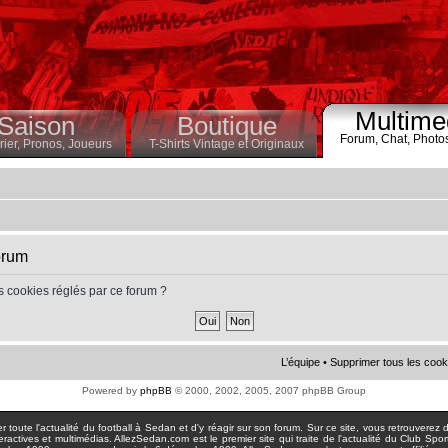
Multime
Saison
Boutique
Forum,
Chat,
Photo
ier,
Pronos,
Joueurs
T-Shirts Vintage et Originaux
orum
s cookies réglés par ce forum ?
L’équipe
•
Supprimer tous les cook
Powered by
phpBB
© 2000, 2002, 2005, 2007 phpBB Group
toute l'actualité du football à Sedan et d'y réagir sur son forum. Sur ce site, vous retrouverez de
actives et multimédias. AllezSedan.com est le premier site qui traite de l'actualité du Club Spo