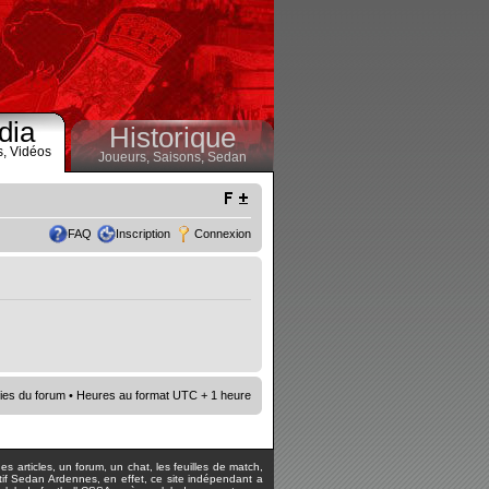
dia
Historique
s,
Vidéos
Joueurs,
Saisons,
Sedan
FAQ
Inscription
Connexion
ies du forum
• Heures au format UTC + 1 heure
s articles, un forum, un chat, les feuilles de match,
rtif Sedan Ardennes, en effet, ce site indépendant a