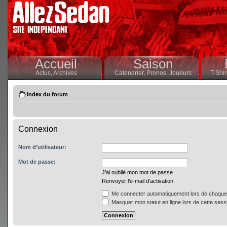
Accueil
Saison
Actus,
Archives
Calendrier,
Pronos,
Joueurs
T-Shir
Index du forum
Connexion
Nom d’utilisateur:
Mot de passe:
J’ai oublié mon mot de passe
Renvoyer l’e-mail d’activation
Me connecter automatiquement lors de chaque 
Masquer mon statut en ligne lors de cette sess