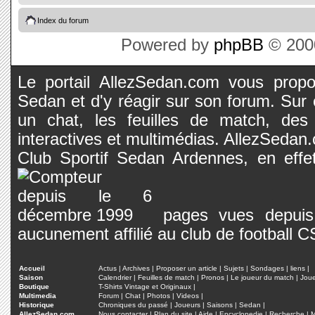
Index du forum
Powered by
phpBB
© 2000
Le portail AllezSedan.com vous propos
Sedan et d'y réagir sur son forum. Sur c
un chat, les feuilles de match, des
interactives et multimédias. AllezSedan.c
Club Sportif Sedan Ardennes, en effet
pages vues depuis 
aucunement affilié au club de football 
Accueil
Actus
|
Archives
|
Proposer un article
|
Sujets
|
Sondages
|
liens
|
Saison
Calendrier
|
Feuilles de match
|
Pronos
|
Le joueur du match
|
Jou
Boutique
T-Shirts Vintage et Originaux
|
Multimedia
Forum
|
Chat
|
Photos
|
Videos
|
Historique
Chroniques du passé
|
Joueurs
|
Saisons
|
Sedan
|
AllezSedan.com
Nous contacter
|
Plan du site
|
Aide
|
Encyclopedie
|
Recherche
|
M