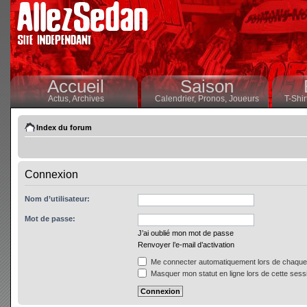
Accueil
Saison
Actus,
Archives
Calendrier,
Pronos,
Joueurs
T-Shir
Index du forum
Connexion
Nom d’utilisateur:
Mot de passe:
J’ai oublié mon mot de passe
Renvoyer l’e-mail d’activation
Me connecter automatiquement lors de chaque 
Masquer mon statut en ligne lors de cette sess