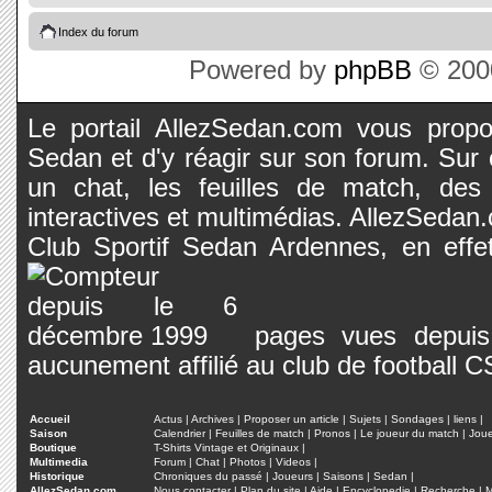
Index du forum
Powered by
phpBB
© 2000
Le portail AllezSedan.com vous propos
Sedan et d'y réagir sur son forum. Sur c
un chat, les feuilles de match, des
interactives et multimédias. AllezSedan.c
Club Sportif Sedan Ardennes, en effet
pages vues depuis 
aucunement affilié au club de football 
Accueil
Actus
|
Archives
|
Proposer un article
|
Sujets
|
Sondages
|
liens
|
Saison
Calendrier
|
Feuilles de match
|
Pronos
|
Le joueur du match
|
Jou
Boutique
T-Shirts Vintage et Originaux
|
Multimedia
Forum
|
Chat
|
Photos
|
Videos
|
Historique
Chroniques du passé
|
Joueurs
|
Saisons
|
Sedan
|
AllezSedan.com
Nous contacter
|
Plan du site
|
Aide
|
Encyclopedie
|
Recherche
|
M