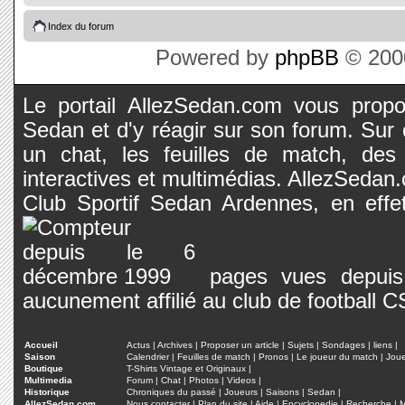
Index du forum
Powered by
phpBB
© 2000
Le portail AllezSedan.com vous propos
Sedan et d'y réagir sur son forum. Sur c
un chat, les feuilles de match, des
interactives et multimédias. AllezSedan.c
Club Sportif Sedan Ardennes, en effet
pages vues depuis 
aucunement affilié au club de football 
Accueil
Actus
|
Archives
|
Proposer un article
|
Sujets
|
Sondages
|
liens
|
Saison
Calendrier
|
Feuilles de match
|
Pronos
|
Le joueur du match
|
Jou
Boutique
T-Shirts Vintage et Originaux
|
Multimedia
Forum
|
Chat
|
Photos
|
Videos
|
Historique
Chroniques du passé
|
Joueurs
|
Saisons
|
Sedan
|
AllezSedan.com
Nous contacter
|
Plan du site
|
Aide
|
Encyclopedie
|
Recherche
|
M