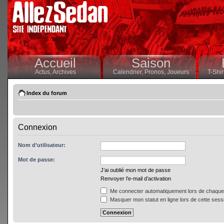
Accueil
Saison
Actus,
Archives
Calendrier,
Pronos,
Joueurs
T-Shir
Index du forum
Connexion
Nom d’utilisateur:
Mot de passe:
J’ai oublié mon mot de passe
Renvoyer l’e-mail d’activation
Me connecter automatiquement lors de chaque 
Masquer mon statut en ligne lors de cette sess