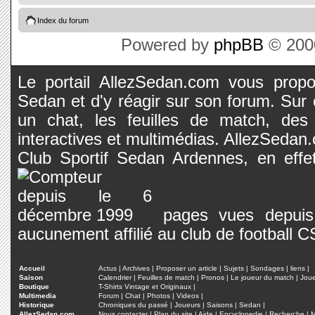
Index du forum
Powered by
phpBB
© 2000
Le portail AllezSedan.com vous propos
Sedan et d'y réagir sur son forum. Sur c
un chat, les feuilles de match, des
interactives et multimédias. AllezSedan.c
Club Sportif Sedan Ardennes, en effet
pages vues depuis 
aucunement affilié au club de football 
Accueil
Actus
|
Archives
|
Proposer un article
|
Sujets
|
Sondages
|
liens
|
Saison
Calendrier
|
Feuilles de match
|
Pronos
|
Le joueur du match
|
Jou
Boutique
T-Shirts Vintage et Originaux
|
Multimedia
Forum
|
Chat
|
Photos
|
Videos
|
Historique
Chroniques du passé
|
Joueurs
|
Saisons
|
Sedan
|
AllezSedan.com
Nous contacter
|
Plan du site
|
Aide
|
Encyclopedie
|
Recherche
|
M