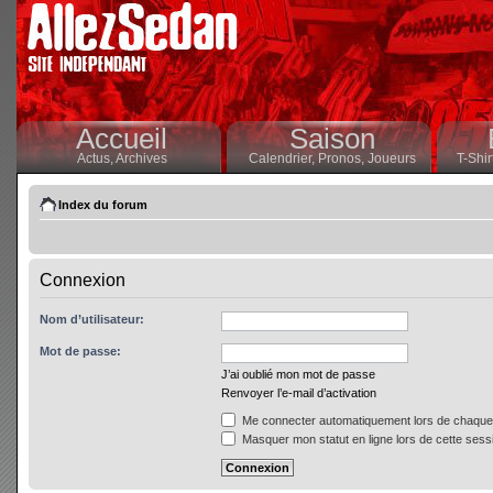
Accueil
Saison
Actus,
Archives
Calendrier,
Pronos,
Joueurs
T-Shir
Index du forum
Connexion
Nom d’utilisateur:
Mot de passe:
J’ai oublié mon mot de passe
Renvoyer l’e-mail d’activation
Me connecter automatiquement lors de chaque 
Masquer mon statut en ligne lors de cette sess