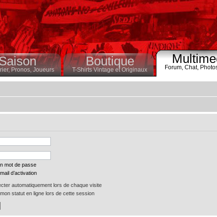
Multime
Saison
Boutique
Forum,
Chat,
Photo
ier,
Pronos,
Joueurs
T-Shirts Vintage et Originaux
on mot de passe
mail d’activation
ter automatiquement lors de chaque visite
on statut en ligne lors de cette session