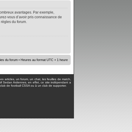
e nombreux avantages. Par exemple,
surez-vous d’avoir pris connaissance de
s règles du forum.
ies du forum
• Heures au format UTC + 1 heure
s articles, un forum, un chat, les feuilles de match,
rtif Sedan Ardennes, en effet, ce site indépendant a
lub de football CSSA ou à un club de supporter.