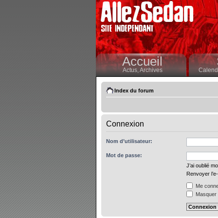
Accueil
Actus,
Archives
Calendr
Index du forum
Connexion
Nom d’utilisateur:
Mot de passe:
J’ai oublié m
Renvoyer l’e-
Me connec
Masquer m