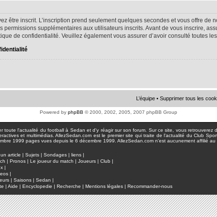
ez être inscrit. L’inscription prend seulement quelques secondes et vous offre d
s permissions supplémentaires aux utilisateurs inscrits. Avant de vous inscrire, as
litique de confidentialité. Veuillez également vous assurer d’avoir consulté toutes le
identialité
L’équipe
•
Supprimer tous les cook
Powered by
phpBB
© 2000, 2002, 2005, 2007 phpBB Group
toute l'actualité du football à Sedan et d'y réagir sur son forum. Sur ce site, vous retrouverez de
actives et multimédias. AllezSedan.com est le premier site qui traite de l'actualité du Club Spo
pages vues depuis le 6 décembre 1999. AllezSedan.com n'est aucunement affilié au c
un article
|
Sujets
|
Sondages
|
liens
|
tch
|
Pronos
|
Le joueur du match
|
Joueurs
|
Club
|
ux
|
deos
|
eurs
|
Saisons
|
Sedan
|
te
|
Aide
|
Encyclopedie
|
Recherche
|
Mentions légales
|
Recommander-nous