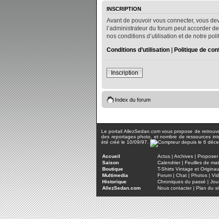
INSCRIPTION
Avant de pouvoir vous connecter, vous dev
l’administrateur du forum peut accorder de
nos conditions d’utilisation et de notre po
Conditions d’utilisation
|
Politique de conf
Inscription
Index du forum
Le portail AllezSedan.com vous propose de retrouver 
des reportages photo, et nombre de ressources inter
été créé le 10/09/97.
Accueil
Actus
|
Archives
|
Proposer 
Saison
Calendrier
|
Feuilles de ma
Boutique
T-Shirts Vintage et Origina
Multimedia
Forum
|
Chat
|
Photos
|
Vi
Historique
Chroniques du passé
|
Jou
AllezSedan.com
Nous contacter
|
Plan du si